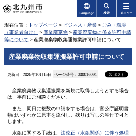
Language
検索
メニュー
現在位置：
トップページ
>
ビジネス・産業
>
ごみ・環境
（事業者向け）
>
産業廃棄物
>
産業廃棄物に係る許可申請
等について
> 産業廃棄物収集運搬業許可申請について
産業廃棄物収集運搬業許可申請について
更新日 : 2025年10月15日
ページ番号：000016091
産業廃棄物収集運搬業を新規に取得しようとする場合
は、事前にご相談ください。
また、同日に複数の申請をする場合は、官公庁証明書
類はいずれかに原本を添付し、残りは写しの添付で可と
します。
水銀に関する手続は、
法改正（水銀関係）に伴う処理