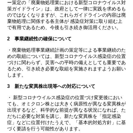
ー策定の「廃棄物処理業における新型コロナウイルス対
策ガイドライン」は、政府として一律に実践を求めるも
のではなくなりますが、これらガイドラインの内容は廃
棄物処理に関係する各主体が 感染症対策に取り組む上
で有用であるため、今後も引き続き御活用ください。
2 事業継続性の確保について
・廃棄物処理事業継続計画の策定等による事業継続のた
めの取組については、新型コロナウイルス感染症の位置
づけに関わらず、災害への平時の備えとしても重要であ
るため、引き続き必要な取組を実施されますようお願い
します。
3 新たな変異株出現等への対応について
・ 新型コロナウイルス感染症の位置づけ変更後におい
ても、オミクロン株とは大きく病原性が異なる変異株が
出現するなど、科学的な前提が異なる状況になれば、た
だちに必要な対策を講じ、新たな変異株を「指定感染
症」などに位置付けたうえで、「基本的対処方針」に基
づく要請を行う可能性があります。