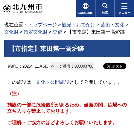
Language
検索
メニュー
現在位置：
トップページ
>
観光・おでかけ
>
芸術・文化
>
文化財
>
指定文化財
>
史跡
> 【市指定】東田第一高炉跡
【市指定】東田第一高炉跡
更新日 : 2025年11月5日
ページ番号：000003788
この施設は、
文化財公開施設
として公開しています。
（注）
施設の一部に危険個所があるため、当面の間、広場への
立ち入りを禁止しております。
ご理解・ご協力のほどよろしくお願いいたします。