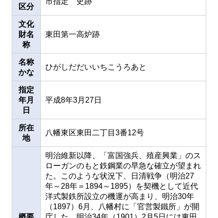
市指定 史跡
区分
文化
財名
東田第一高炉跡
称
名称
ひがしだだいいちこうろあと
かな
指定
年月
平成8年3月27日
日
所在
八幡東区東田二丁目3番12号
地
明治維新以降、「富国強兵、殖産興業」のス
ローガンのもと鉄鋼業の早急な確立が望まれ
た。このような状況下、日清戦争（明治27
年～28年＝1894～1895）を契機として近代
洋式製鉄所設立の機運が高まり、明治30年
（1897）6月、八幡村に「官営製鐵所」が開
概要
庁した。明治34年（1901）2月5日には東田