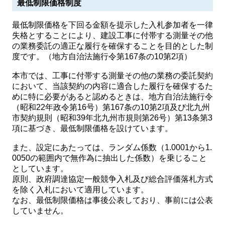
最低制限価格制度
最低制限価格を下回る金額を提示した入札参加者を一律
失格とすることにより、建設工事に付帯する測量その他
の業務委託の適正な履行を確保することを目的とした制
度です。（地方自治法施行令第167条の10第2項）
本市では、工事に付帯する測量その他の業務の委託契約
において、当該契約の内容に適合した履行を確保するた
めに特に必要があると認めるときは、地方自治法施行令
（昭和22年政令第16号）第167条の10第2項及び北九州
市契約規則（昭和39年北九州市規則第26号）第13条第3
項に基づき、最低制限価格を設けています。
また、設定にあたっては、ランダム係数（1.0001から1.
0050の範囲内で無作為に抽出した係数）を乗じること
としています。
原則、政府調達協定一般競争入札及び総合評価落札方式
を除く入札において適用しています。
なお、最低制限価格は事後公表しており、事前には公表
していません。