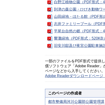
白野江植物公園（PDF形式：4
到津の森公園・ひびき動物ワール
山田緑地・ほたる館（PDF形式
志井ファミリープール（PDF形
平尾台自然の郷（PDF形式：4
響灘緑地（PDF形式：520KB
旧安川邸及び夜宮公園駐車施設（
一部のファイルをPDF形式で提供してい
償ソフトウェア「Adobe Reader」
ページなどから入手してください。
Adobe Readerダウンロードペ
このページの作成者
都市整備局河川公園部公園管理課