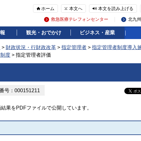
ホーム
本文へ
本文を読み上げる
救急医療テレフォンセンター
北九
報
観光・おでかけ
ビジネス・産業
報
>
財政状況・行財政改革
>
指定管理者
>
指定管理者制度導入
者制度
> 指定管理者評価
号：000151211
結果をPDFファイルで公開しています。