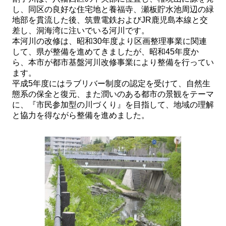
し、同区の良好な住宅地と養福寺、瀬板貯水池周辺の緑
地部を貫流した後、筑豊電鉄およびJR鹿児島本線と交
差し、洞海湾に注いでいる河川です。
本河川の改修は、昭和30年度より区画整理事業に関連
して、県が整備を進めてきましたが、昭和45年度か
ら、本市が都市基盤河川改修事業により整備を行ってい
ます。
平成5年度にはラブリバー制度の認定を受けて、自然生
態系の保全と復元、また潤いのある都市の景観をテーマ
に、『市民参加型の川づくり』を目指して、地域の理解
と協力を得ながら整備を進めました。