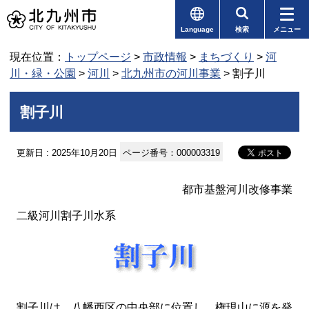
Language
検索
メニュー
現在位置：
トップページ
>
市政情報
>
まちづくり
>
河
川・緑・公園
>
河川
>
北九州市の河川事業
> 割子川
割子川
更新日 : 2025年10月20日
ページ番号：000003319
都市基盤河川改修事業
二級河川割子川水系
割子川は、八幡西区の中央部に位置し、権現山に源を発