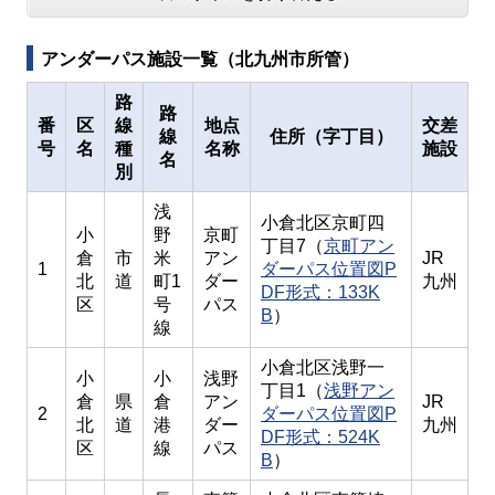
アンダーパス施設一覧（北九州市所管）
路
路
番
区
線
地点
交差
線
住所（字丁目）
号
名
種
名称
施設
名
別
浅
小倉北区京町四
小
野
京町
丁目7（
京町アン
倉
市
米
アン
JR
1
ダーパス位置図P
北
道
町1
ダー
九州
DF形式：133K
区
号
パス
B
）
線
小倉北区浅野一
小
小
浅野
丁目1（
浅野アン
倉
県
倉
アン
JR
2
ダーパス位置図P
北
道
港
ダー
九州
DF形式：524K
区
線
パス
B
）