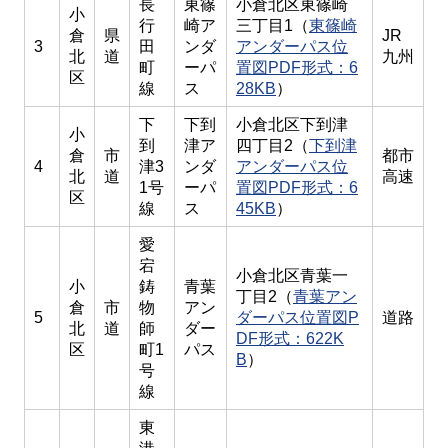
長
東篠
小倉北区東篠崎
小
行
崎ア
三丁目1（
東篠崎
倉
県
JR
3
田
ンダ
アンダーパス位
北
道
九州
町
ーパ
置図PDF形式：6
区
線
ス
28KB
）
下
下到
小倉北区下到津
小
到
津ア
四丁目2（
下到津
倉
市
都市
4
津3
ンダ
アンダーパス位
北
道
高速
1号
ーパ
置図PDF形式：6
区
線
ス
45KB
）
愛
宕
小倉北区青葉一
小
鋳
青葉
丁目2（
青葉アン
倉
市
物
アン
5
ダーパス位置図P
道路
北
道
師
ダー
DF形式：622K
区
町1
パス
B
）
号
線
東