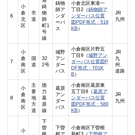
港
鋳物
小倉北区東港一
小
鋳
師ア
丁目2（
鋳物師ア
倉
市
物
JR
6
ンダ
ンダーパス位置
北
道
師
九州
ーパ
図PDF形式：518
区
町1
ス
KB
）
号
線
小倉南区片野五
小
城野
JR
丁目9（
城野アン
倉
国
32
アン
九
7
ダーパス位置図P
南
道
2号
ダー
州、
DF形式：701K
区
パス
道路
B
）
主
徳
小倉南区葛原東
小
葛原
要
力
五丁目8（
葛原ア
倉
アン
JR
8
地
葛
ンダーパス位置
南
ダー
九州
方
原
図PDF形式：580
区
パス
道
線
KB
）
下
曽
下曽
小倉南区下曽根
小
根
根ア
新町3（
下曽根ア