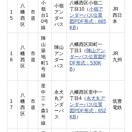
小
八幡西区小嶺二
八
小嶺
嶺
丁目10（
小嶺ア
JR
1
幡
市
アン
台1
ンダーパス位置
西日
5
西
道
ダー
0号
図PDF形式：665
本
区
パス
線
KB
）
陣
山
八幡西区田町一
八
陣山
築
丁目1（
陣山アン
1
幡
市
アン
JR
地
ダーパス位置図P
6
西
道
ダー
九州
町1
DF形式：530K
区
パス
号
B
）
線
里
中
永犬
八幡西区里中一
八
三
丸ア
丁目4（
永犬丸ア
1
幡
市
筑豊
ヶ
ンダ
ンダーパス位置
7
西
道
電鉄
森1
ーパ
図PDF形式：652
区
号
ス
KB
）
線