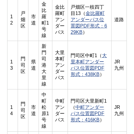
金
金比
戸畑区一枝四丁
比
戸
羅町
目13（
金比羅町
1
市
羅
畑
アン
アンダーパス位
道路
2
道
町1
区
ダー
置図PDF形式：6
号
パス
29KB
）
線
新
門
大里
門司区中町1（
大
門
司
本町
1
県
里本町アンダー
JR
司
港
アン
3
道
パス位置図PDF
九州
区
大
ダー
形式：438KB
）
里
パス
線
中
町
中町
門司区大里新町1
門
1
市
松
アン
（
中町アンダー
JR
司
4
道
原1
ダー
パス位置図PDF
九州
区
号
パス
形式：416KB
）
線