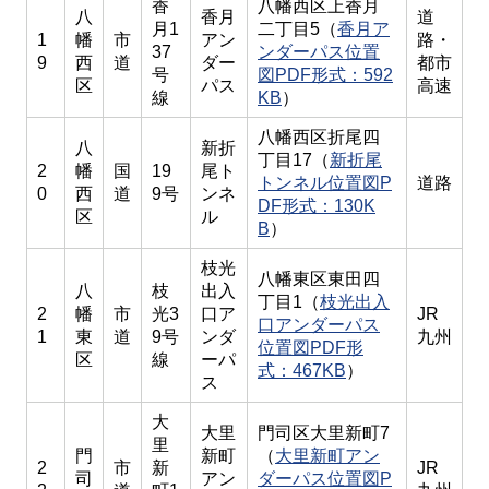
香
八幡西区上香月
八
香月
道
月1
二丁目5（
香月ア
1
幡
市
アン
路・
37
ンダーパス位置
9
西
道
ダー
都市
号
図PDF形式：592
区
パス
高速
線
KB
）
八幡西区折尾四
八
新折
丁目17（
新折尾
2
幡
国
19
尾ト
トンネル位置図P
道路
0
西
道
9号
ンネ
DF形式：130K
区
ル
B
）
枝光
八幡東区東田四
八
枝
出入
丁目1（
枝光出入
2
幡
市
光3
口ア
JR
口アンダーパス
1
東
道
9号
ンダ
九州
位置図PDF形
区
線
ーパ
式：467KB
）
ス
大
大里
門司区大里新町7
里
門
新町
（
大里新町アン
2
市
新
JR
司
アン
ダーパス位置図P