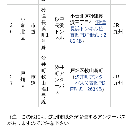
砂
津
小倉北区砂津長
小
砂津
長
浜三丁目4（
砂津
2
倉
市
長浜
JR
浜
長浜トンネル位
6
北
道
トン
九州
町1
置図PDF形式：2
区
ネル
号
82KB
）
線
汐
井
汐井
町
戸畑区牧山新町1
戸
町ア
2
市
牧
（
汐井町アンダ
JR
畑
ンダ
7
道
山
ーパス位置図PD
九州
区
ーパ
海1
F形式：263KB
）
ス
号
線
（注）この他にも北九州市以外が管理するアンダーパス
がありますのでご注意下さい