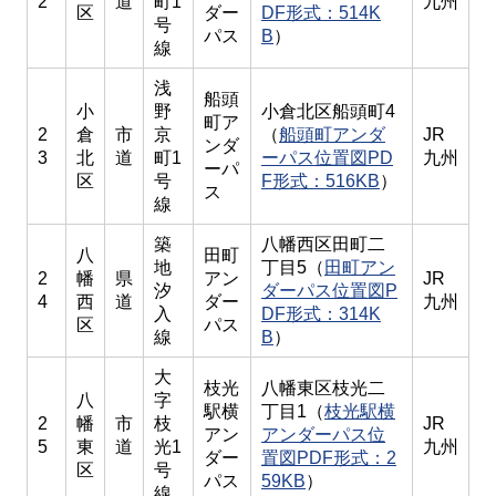
2
道
町1
九州
区
ダー
DF形式：514K
号
パス
B
）
線
浅
船頭
小
野
小倉北区船頭町4
町ア
2
倉
市
京
（
船頭町アンダ
JR
ンダ
3
北
道
町1
ーパス位置図PD
九州
ーパ
区
号
F形式：516KB
）
ス
線
築
八幡西区田町二
八
田町
地
丁目5（
田町アン
2
幡
県
アン
JR
汐
ダーパス位置図P
4
西
道
ダー
九州
入
DF形式：314K
区
パス
線
B
）
大
枝光
八幡東区枝光二
八
字
駅横
丁目1（
枝光駅横
2
幡
市
枝
JR
アン
アンダーパス位
5
東
道
光1
九州
ダー
置図PDF形式：2
区
号
パス
59KB
）
線