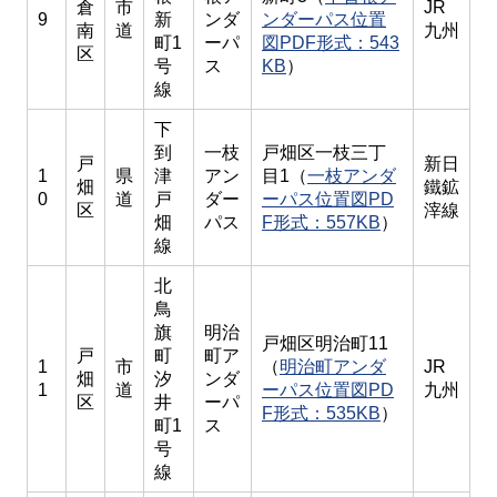
倉
市
JR
9
新
ンダ
ンダーパス位置
南
道
九州
町1
ーパ
図PDF形式：543
区
号
ス
KB
）
線
下
到
一枝
戸畑区一枝三丁
戸
新日
1
県
津
アン
目1（
一枝アンダ
畑
鐵鉱
0
道
戸
ダー
ーパス位置図PD
区
滓線
畑
パス
F形式：557KB
）
線
北
鳥
旗
明治
戸畑区明治町11
戸
町
町ア
1
市
（
明治町アンダ
JR
畑
汐
ンダ
1
道
ーパス位置図PD
九州
区
井
ーパ
F形式：535KB
）
町1
ス
号
線