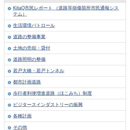
KitaQ市民レポート （道路等損傷箇所市民通報シス
テム）
生活環境パトロール
道路の整備事業
土地の売却・貸付
道路照明の整備
若戸大橋・若戸トンネル
都市計画道路
歩行者利便増進道路（ほこみち）制度
ビジタースインダストリーの振興
各種計画
その他