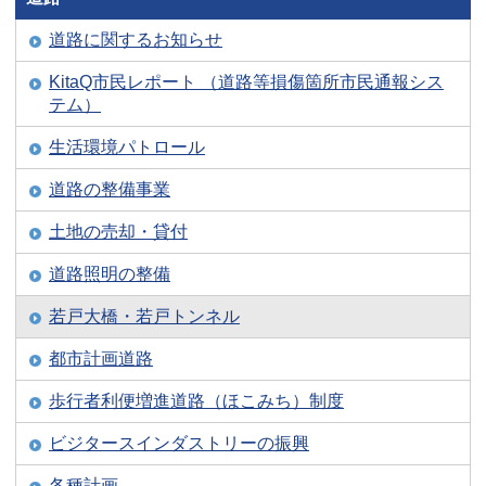
道路に関するお知らせ
KitaQ市民レポート （道路等損傷箇所市民通報シス
テム）
生活環境パトロール
道路の整備事業
土地の売却・貸付
道路照明の整備
若戸大橋・若戸トンネル
都市計画道路
歩行者利便増進道路（ほこみち）制度
ビジタースインダストリーの振興
各種計画