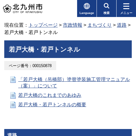
Language
検索
メニュー
現在位置：
トップページ
>
市政情報
>
まちづくり
>
道路
>
若戸大橋・若戸トンネル
若戸大橋・若戸トンネル
ページ番号：000150878
「若戸大橋（吊橋部）塗替塗装施工管理マニュアル
（案）」について
若戸大橋のこれまでのあゆみ
若戸大橋・若戸トンネルの概要
道路