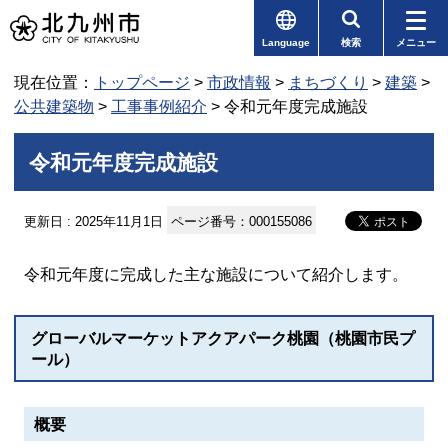
Language
検索
メニュー
現在位置：
トップページ
>
市政情報
>
まちづくり
>
建築
>
公共建築物
>
工事事例紹介
> 令和元年度完成施設
令和元年度完成施設
更新日 : 2025年11月1日
ページ番号：000155086
令和元年度に完成した主な施設について紹介します。
グローバルマーケットアクアパーク桃園（桃園市民プ
ール）
概要