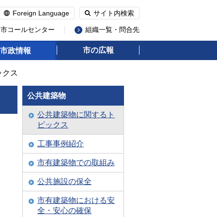
Foreign Language
サイト内検索
州市コールセンター
組織一覧・問合先
市の広報
市政情報
ックス
公共建築物
公共建築物に関するト
ピックス
工事事例紹介
市有建築物での取組み
公共施設の保全
市有建築物における安
全・安心の確保