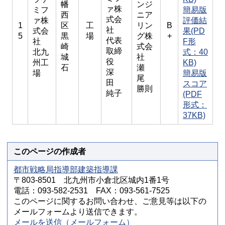
幡
ンジ
ァ株
ミフ
簡易版
西
ニア
式会
ァ株
評価結
1
区
工
リン
B
社
式会
果(PD
5
黒
場
グ株
+
代表
社
F形
崎
式会
取締
北九
式：40
城
社
役
州工
KB)
石
瀬
深
場
簡易版
尾
田
スコア
勝則
純子
(PDF
形式：
37KB)
このページの作成者
都市戦略局指導部建築指導課
〒803-8501 北九州市小倉北区城内1番1号
電話：093-582-2531 FAX：093-561-7525
このページに関するお問い合わせ、ご意見等は以下の
メールフォームより送信できます。
メールを送信（メールフォーム）