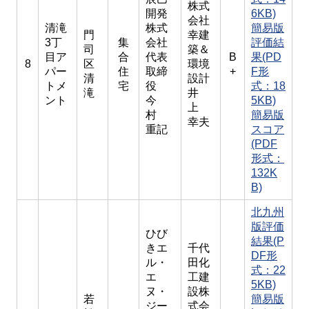
株式
開発
6KB)
会社
清滝
株式
簡易版
門
幸建
3丁
集
会社
評価結
司
築＆
目ア
合
代表
B
果(PD
8
区
環境
パー
住
取締
+
F形
清
設計
トメ
宅
役
式：18
滝
井
ント
今
5KB)
上
村
簡易版
幸夫
重記
スコア
(PDF
形式：
132K
B)
北九州
版評価
ひび
結果(P
きエ
千代
DF形
ル・
田化
式：22
エ
工建
5KB)
ヌ・
設株
若
簡易版
ジー
式会