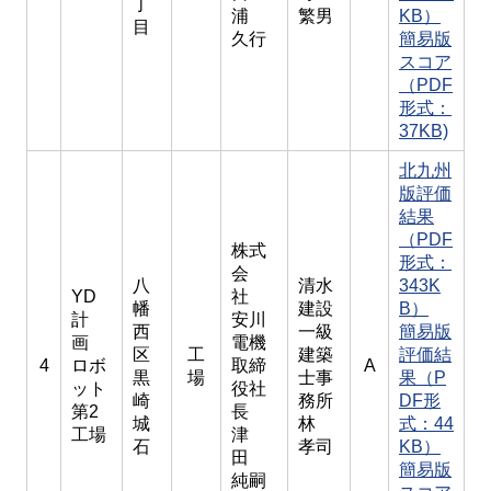
丁
浦
繁男
KB）
目
久行
簡易版
スコア
（PDF
形式：
37KB)
北九州
版評価
結果
（PDF
株式
形式：
会
八
清水
343K
YD
社
幡
建設
B）
計
安川
西
一級
簡易版
画
電機
区
工
建築
評価結
4
ロボ
取締
A
黒
場
士事
果（P
ット
役社
崎
務所
DF形
第2
長
城
林
式：44
工場
津
石
孝司
KB）
田
簡易版
純嗣