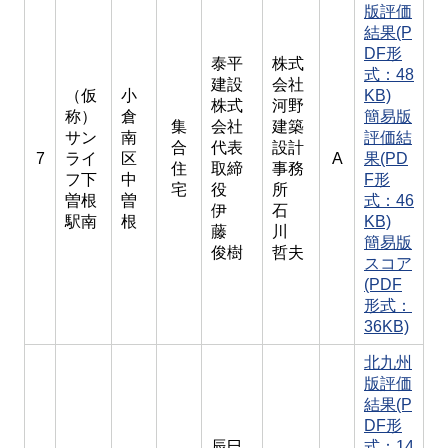
版評価
結果(P
DF形
泰平
株式
式：48
建設
会社
（仮
小
KB)
株式
河野
称）
倉
簡易版
集
会社
建築
サン
南
評価結
合
代表
設計
7
ライ
区
A
果(PD
住
取締
事務
フ下
中
F形
宅
役
所
曽根
曽
式：46
伊
石
駅南
根
KB)
藤
川
簡易版
俊樹
哲夫
スコア
(PDF
形式：
36KB)
北九州
版評価
結果(P
DF形
辰巳
式：14