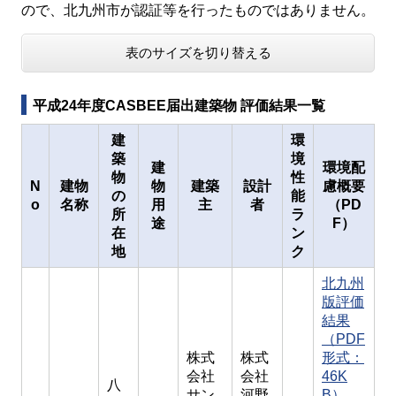
ので、北九州市が認証等を行ったものではありません。
表のサイズを切り替える
平成24年度CASBEE届出建築物 評価結果一覧
建
環
築
境
建
環境配
物
性
N
建物
物
建築
設計
慮概要
の
能
o
名称
用
主
者
（PD
所
ラ
途
F）
在
ン
地
ク
北九州
版評価
結果
（PDF
株式
株式
形式：
会社
会社
46K
八
サン
河野
B）