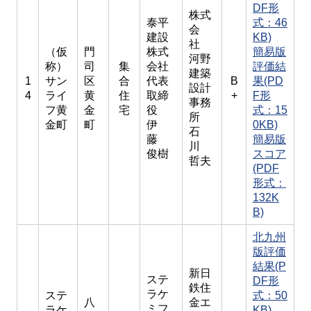
DF形
株式
泰平
式：46
会
建設
KB)
社
（仮
門
株式
簡易版
河野
称）
司
集
会社
評価結
建築
1
サン
区
合
代表
B
果(PD
設計
4
ライ
黄
住
取締
+
F形
事務
フ黄
金
宅
役
式：15
所
金町
町
伊
0KB)
石
藤
簡易版
川
俊樹
スコア
哲夫
(PDF
形式：
132K
B)
北九州
版評価
結果(P
新日
ステ
DF形
鉄住
ラケ
ステ
式：50
八
金エ
ミフ
ラケ
KB)