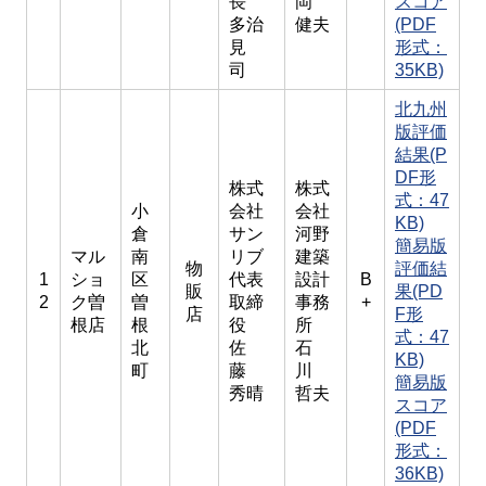
長
岡
スコア
多治
健夫
(PDF
見
形式：
司
35KB)
北九州
版評価
結果(P
DF形
株式
株式
式：47
小
会社
会社
KB)
倉
サン
河野
簡易版
マル
南
リブ
建築
物
評価結
1
ショ
区
代表
設計
B
販
果(PD
2
ク曽
曽
取締
事務
+
店
F形
根店
根
役
所
式：47
北
佐
石
KB)
町
藤
川
簡易版
秀晴
哲夫
スコア
(PDF
形式：
36KB)