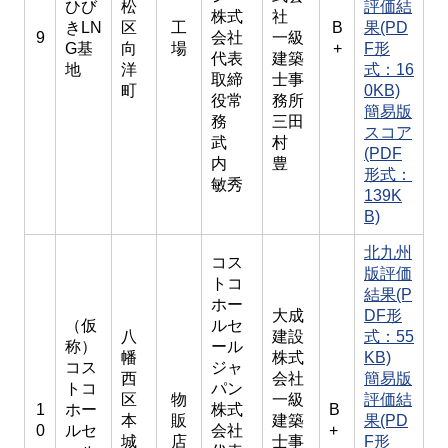
ひび
松
評価結
株式
社
きLN
区
工
B
果(PD
9
会社
一級
G基
向
場
+
F形
代表
建築
地
洋
式：16
取締
士事
町
0KB)
役常
務所
簡易版
務
三田
スコア
武
村
(PDF
内
豊
形式：
敏秀
139K
B)
北九州
コス
版評価
トコ
結果(P
ホー
大成
DF形
（仮
ルセ
八
建設
式：55
称）
ール
幡
株式
KB)
コス
ジャ
西
会社
簡易版
トコ
パン
区
物
一級
評価結
1
ホー
株式
B
本
販
建築
果(PD
0
ルセ
会社
+
城
店
士事
F形