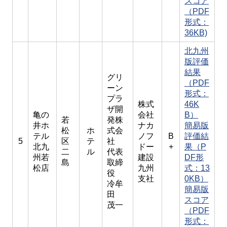
スコア
（PDF
形式：
36KB)
北九州
版評価
結果
グリ
（PDF
ーン
形式：
プラ
株式
46K
ザ開
亀の
会社
B）
若
発株
井ホ
ナカ
簡易版
松
ホ
式会
テル
ノフ
B
評価結
5
区
テ
社
北九
ドー
+
果（P
二
ル
代表
州若
建設
DF形
島
取締
松店
九州
式：13
役
支社
0KB）
冷牟
簡易版
田
スコア
茂一
（PDF
形式：