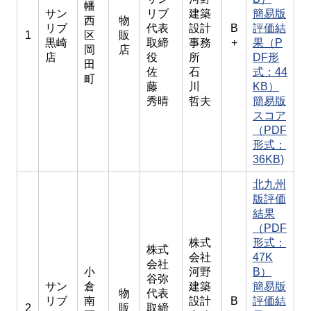
幡
サン
リブ
建築
簡易版
西
物
リブ
代表
設計
B
評価結
1
区
販
黒崎
取締
事務
+
果（P
岡
店
店
役
所
DF形
田
佐
石
式：44
町
藤
川
KB）
秀晴
哲夫
簡易版
スコア
（PDF
形式：
36KB)
北九州
版評価
結果
（PDF
株式
形式：
株式
会社
47K
会社
小
河野
B）
谷弥
サン
倉
建築
簡易版
物
代表
リブ
南
設計
B
評価結
2
販
取締