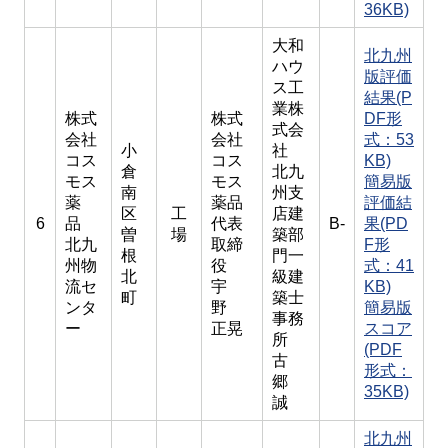
36KB)
大和
北九州
ハウ
版評価
ス工
結果(P
業株
株式
株式
DF形
式会
会社
会社
式：53
小
社
コス
コス
KB)
倉
北九
モス
モス
簡易版
南
州支
薬
薬品
評価結
区
工
店建
6
品
代表
B-
果(PD
曽
場
築部
北九
取締
F形
根
門一
州物
役
式：41
北
級建
流セ
宇
KB)
町
築士
ンタ
野
簡易版
事務
ー
正晃
スコア
所
(PDF
古
形式：
郷
35KB)
誠
北九州