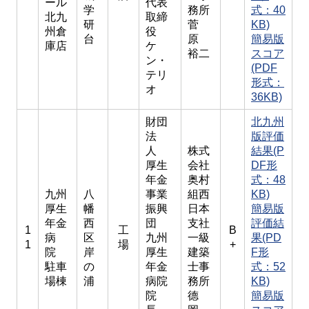
ール
代表
学
務所
式：40
北九
取締
研
菅
KB)
州倉
役
台
原
簡易版
庫店
ケ
裕二
スコア
ン・
(PDF
テリ
形式：
オ
36KB)
財団
北九州
法
版評価
人
株式
結果(P
厚生
会社
DF形
年金
奥村
式：48
九州
八
事業
組西
KB)
厚生
幡
振興
日本
簡易版
年金
西
団
支社
評価結
1
工
B
病
区
九州
一級
果(PD
1
場
+
院
岸
厚生
建築
F形
駐車
の
年金
士事
式：52
場棟
浦
病院
務所
KB)
院
德
簡易版