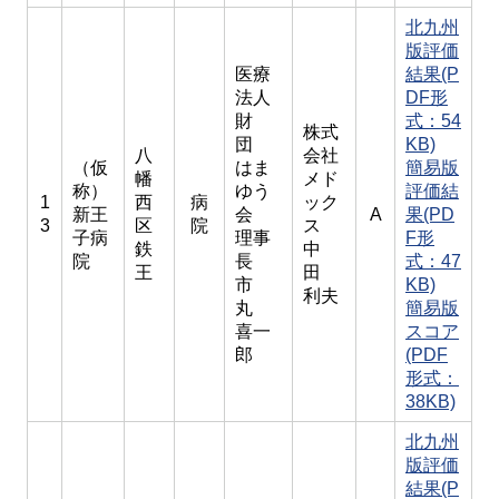
北九州
版評価
医療
結果(P
法人
DF形
財
式：54
株式
団
KB)
八
会社
（仮
はま
簡易版
幡
メド
称）
ゆう
評価結
1
西
病
ック
新王
会
A
果(PD
3
区
院
ス
子病
理事
F形
鉄
中
院
長
式：47
王
田
市
KB)
利夫
丸
簡易版
喜一
スコア
郎
(PDF
形式：
38KB)
北九州
版評価
結果(P