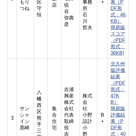
もり
区
事務
+
果（P
店
役
つね
守
所
DF形
谷
恒
石
式：46
弥壽
川
KB）
彦
哲夫
簡易版
スコア
（PDF
形式：
36KB)
北九州
版評価
結果
（PDF
吉浦
形式：
八
興産
株式
47K
幡
株式
会
B）
西
サン
集
会社
社
簡易版
区
シャ
合
代表
小野
B
評価結
3
熊
イン
住
取締
設計
+
果（P
手
黒崎
宅
役
小
DF形
三
吉
野
式：40