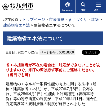
Language
検索
メニュー
現在位置：
トップページ
>
市政情報
>
まちづくり
>
建築
>
建築物省エネ法
> 建築物省エネ法について
建築物省エネ法について
更新日 : 2026年7月27日
ページ番号：000138809
省エネ担当者が不在の場合は、対応ができないことがあ
りますので、来庁の際は必ず事前にご連絡ください。
（当日でも可）
建築物のエネルギー消費性能の向上に関する法律（通
称：建築物省エネ法）が、平成27年7月8日に公布さ
れ、平成28年4月1日に性能向上計画認定（容積率特
例）等の誘導措置の制度が、平成29年4月1日に適合性
判定義務等の規制措置の制度が施行されました。