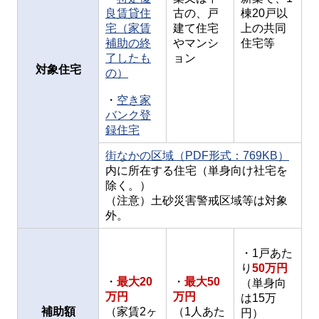
良賃貸住
古の、戸
棟20戸以
宅（家賃
建て住宅
上の共同
補助の終
やマンシ
住宅等
了したも
ョン
対象住宅
の）
・
空き家
バンク登
録住宅
街なかの区域（PDF形式：769KB）
内に所在する住宅（単身向け社宅を
除く。）
（注意）土砂災害警戒区域等は対象
外。
・1戸あた
り
50万円
・
最大20
・
最大50
（単身向
万円
万円
は15万
補助額
（家賃2ヶ
（1人あた
円）