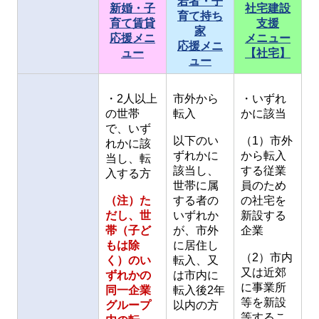
若者・子
新婚・子
社宅建設
育て持ち
育て賃貸
支援
家
応援メニ
メニュー
応援メニ
ュー
【社宅】
ュー
・2人以上
市外から
・いずれ
の世帯
転入
かに該当
で、いず
以下のい
（1）市外
れかに該
ずれかに
から転入
当し、転
該当し、
する従業
入する方
世帯に属
員のため
（注）た
する者の
の社宅を
だし、世
いずれか
新設する
帯（子ど
が、市外
企業
もは除
に居住し
（2）市内
く）のい
転入、又
又は近郊
ずれかの
は市内に
に事業所
同一企業
転入後2年
等を新設
グループ
以内の方
等するこ