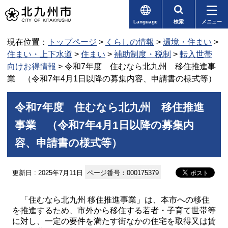
Language
検索
メニュー
現在位置：
トップページ
>
くらしの情報
>
環境・住まい
>
住まい・上下水道
>
住まい
>
補助制度・税制
>
転入世帯
向けお得情報
> 令和7年度 住むなら北九州 移住推進事
業 （令和7年4月1日以降の募集内容、申請書の様式等）
令和7年度 住むなら北九州 移住推進
事業 （令和7年4月1日以降の募集内
容、申請書の様式等）
更新日 : 2025年7月11日
ページ番号：000175379
「住むなら北九州 移住推進事業」は、本市への移住
を推進するため、市外から移住する若者・子育て世帯等
に対し、一定の要件を満たす街なかの住宅を取得又は賃