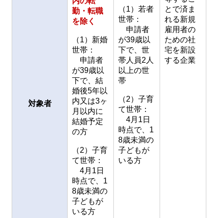
内の転
（1）若者
とで済ま
勤・転職
世帯：
れる新規
を除く
申請者
雇用者の
（1）新婚
が39歳以
ための社
世帯：
下で、世
宅を新設
申請者
帯人員2人
する企業
が39歳以
以上の世
下で、結
帯
婚後5年以
（2）子育
内又は3ヶ
対象者
て世帯：
月以内に
4月1日
結婚予定
時点で、1
の方
8歳未満の
（2）子育
子どもが
て世帯：
いる方
4月1日
時点で、1
8歳未満の
子どもが
いる方