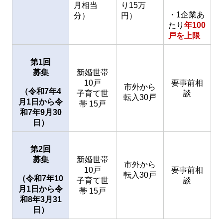
月相当
り15万
・1企業あ
分）
円）
たり
年100
戸を上限
第1回
募集
新婚世帯
10戸
要事前相
市外から
（令和7年4
子育て世
談
転入30戸
月1日から令
帯 15戸
和7年9月30
日）
第2回
募集
新婚世帯
市外から
10戸
要事前相
転入30戸
（令和7年10
子育て世
談
月1日から令
帯 15戸
和8年3月31
日）