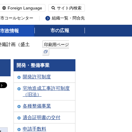
Foreign Language
サイト内検索
州市コールセンター
組織一覧・問合先
市の広報
市政情報
整備計画（盛土
印刷用ページ
開発・整備事業
開発許可制度
宅地造成工事許可制度
（旧法）
各種整備事業
適合証明書の交付
申請手数料