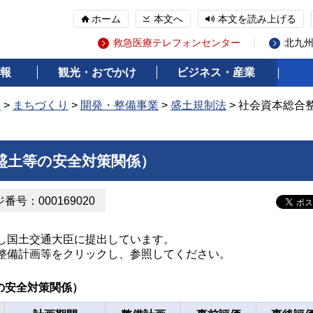
ホーム
本文へ
本文を読み上げる
救急医療テレフォンセンター
北九
報
観光・おでかけ
ビジネス・産業
報
>
まちづくり
>
開発・整備事業
>
盛土規制法
> 社会資本総合
盛土等の安全対策関係）
番号：000169020
し国土交通大臣に提出しています。
整備計画等をクリックし、参照してください。
の安全対策関係）