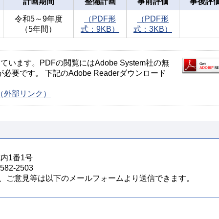
計画期間
整備計画
事前評価
事後評
令和5～9年度
（PDF形
（PDF形
（5年間）
式：9KB）
式：3KB）
ます。PDFの閲覧にはAdobe System社の無
が必要です。 下記のAdobe Readerダウンロード
ージ（外部リンク）
城内1番1号
82-2503
、ご意見等は以下のメールフォームより送信できます。