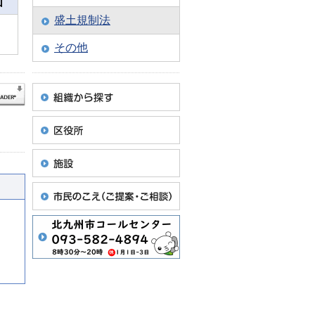
価
盛土規制法
その他