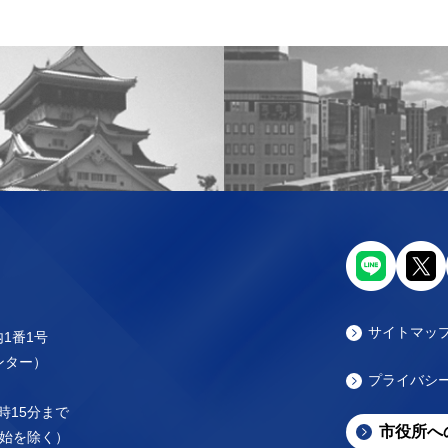
サイトマッ
内1番1号
センター）
プライバシ
時15分まで
市役所へ
始を除く）