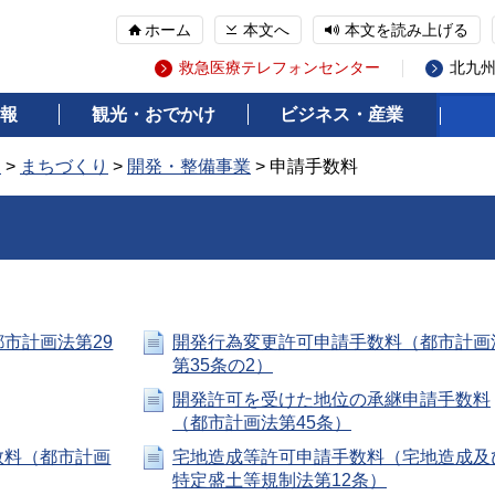
ホーム
本文へ
本文を読み上げる
救急医療テレフォンセンター
北九
報
観光・おでかけ
ビジネス・産業
報
>
まちづくり
>
開発・整備事業
> 申請手数料
市計画法第29
開発行為変更許可申請手数料（都市計画
第35条の2）
開発許可を受けた地位の承継申請手数料
（都市計画法第45条）
数料（都市計画
宅地造成等許可申請手数料（宅地造成及
特定盛土等規制法第12条）