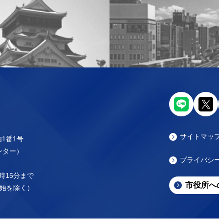
サイトマッ
内1番1号
センター）
プライバシ
時15分まで
市役所へ
始を除く）