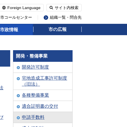
Foreign Language
サイト内検索
州市コールセンター
組織一覧・問合先
市の広報
市政情報
開発・整備事業
開発許可制度
宅地造成工事許可制度
（旧法）
法
各種整備事業
適合証明書の交付
び
申請手数料