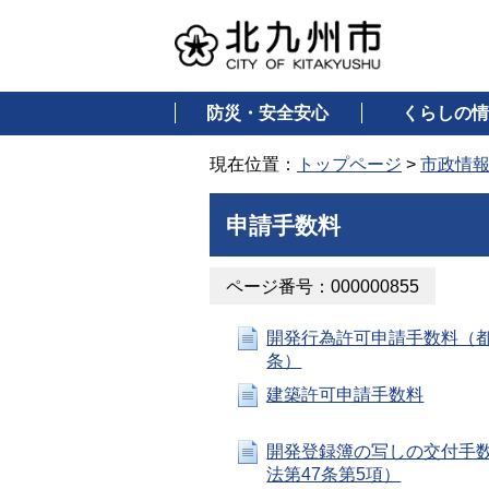
防災・安全安心
くらしの情
現在位置：
トップページ
>
市政情
申請手数料
ページ番号：000000855
開発行為許可申請手数料（都
条）
建築許可申請手数料
開発登録簿の写しの交付手
法第47条第5項）