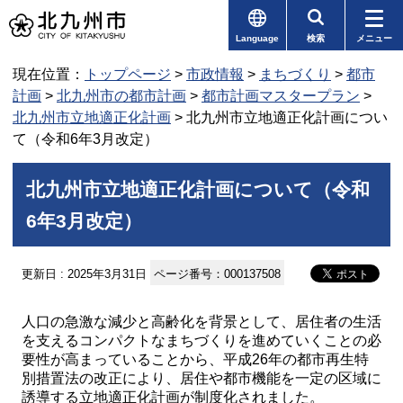
Language
検索
メニュー
現在位置：
トップページ
>
市政情報
>
まちづくり
>
都市
計画
>
北九州市の都市計画
>
都市計画マスタープラン
>
北九州市立地適正化計画
> 北九州市立地適正化計画につい
て（令和6年3月改定）
北九州市立地適正化計画について（令和
6年3月改定）
更新日 : 2025年3月31日
ページ番号：000137508
人口の急激な減少と高齢化を背景として、居住者の生活
を支えるコンパクトなまちづくりを進めていくことの必
要性が高まっていることから、平成26年の都市再生特
別措置法の改正により、居住や都市機能を一定の区域に
誘導する立地適正化計画が制度化されました。