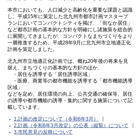
本市においても、人口減少と高齢化を重要な課題と認識
し、平成15年に策定した北九州市都市計画マスタープ
ランにおいてコンパクトシティを掲げ、「街なか居住」
など都市計画の基本的な方針を明確にし諸施策を総合的
に展開してきましたが、コンパクトなまちづくりをより
一層推進するため、平成28年9月に北九州市立地適正化
計画を策定しました。
北九州市立地適正化計画では、概ね20年後の将来を見
据え、まちづくりの基本的な方針のほか、
・居住を誘導する「居住誘導区域」
・医療、商業等の都市機能を誘導する「都市機能誘導
区域」
などを定め、居住環境の向上、公共交通の確保等、居住
の誘導や都市機能の誘導・集約に関する施策について記
載しています。
1.計画の改定について（令和6年3月）
2.計画（令和6年3月改定）の公表（縦覧）について
3.市民意見の反映について