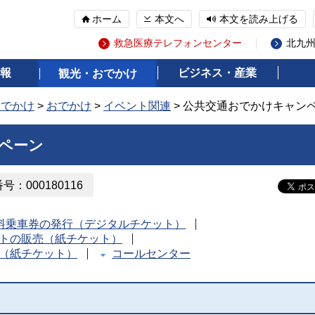
ホーム
本文へ
本文を読み上げる
救急医療テレフォンセンター
北九
報
ビジネス・産業
観光・おでかけ
おでかけ
>
おでかけ
>
イベント関連
> 公共交通おでかけキャン
ペーン
：000180116
料乗車券の発行（デジタルチケット）
トの販売（紙チケット）
（紙チケット）
コールセンター