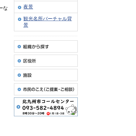
夜景
ーな
観光名所バーチャル背
景