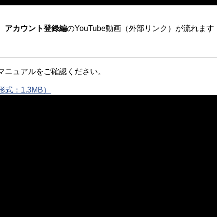
、
アカウント登録編
のYouTube動画（外部リンク）が流れます
マニュアルをご確認ください。
式：1.3MB）