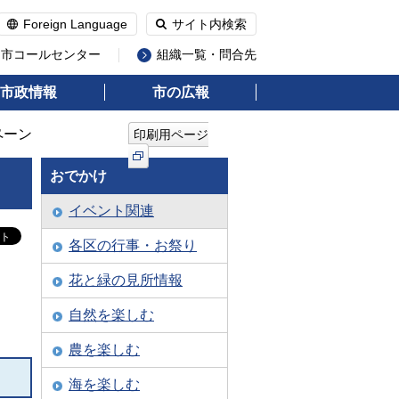
Foreign Language
サイト内検索
州市コールセンター
組織一覧・問合先
市政情報
市の広報
ペーン
印刷用ページ
おでかけ
イベント関連
各区の行事・お祭り
花と緑の見所情報
自然を楽しむ
農を楽しむ
海を楽しむ