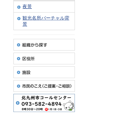
夜景
観光名所バーチャル背
景