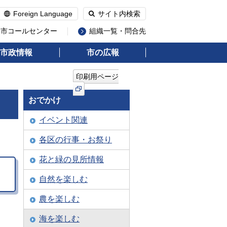
Foreign Language
サイト内検索
州市コールセンター
組織一覧・問合先
市政情報
市の広報
印刷用ページ
おでかけ
イベント関連
各区の行事・お祭り
花と緑の見所情報
自然を楽しむ
農を楽しむ
海を楽しむ