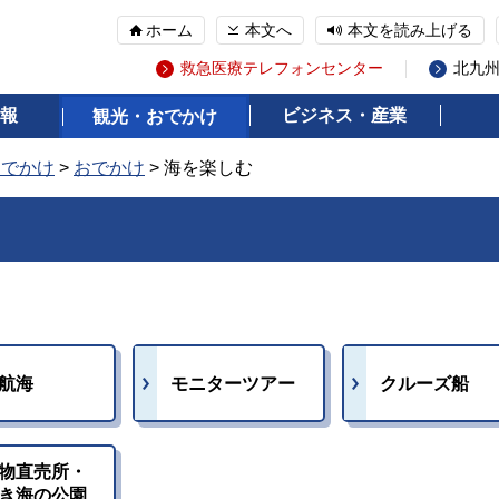
ホーム
本文へ
本文を読み上げる
救急医療テレフォンセンター
北九
報
ビジネス・産業
観光・おでかけ
おでかけ
>
おでかけ
> 海を楽しむ
航海
モニターツアー
クルーズ船
物直売所・
き海の公園