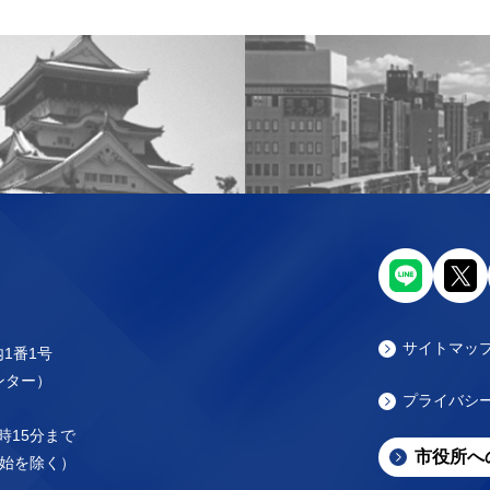
サイトマッ
内1番1号
センター）
プライバシ
時15分まで
市役所へ
始を除く）