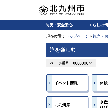
防災・安全安心
くらしの情
現在位置：
トップページ
>
観光・
海を楽しむ
ページ番号：000000674
イベント情報
体験
水産
北九州港
ひび