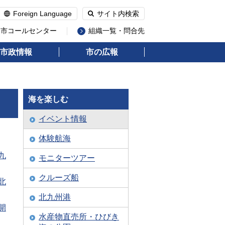
Foreign Language
サイト内検索
州市コールセンター
組織一覧・問合先
市政情報
市の広報
海を楽しむ
イベント情報
体験航海
九
モニターツアー
クルーズ船
北
北九州港
開
水産物直売所・ひびき