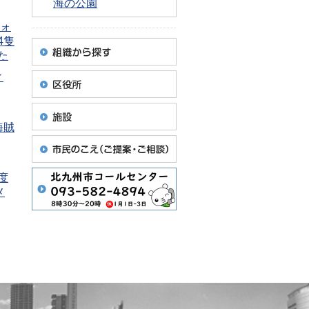
海の公園
ウォ
4隻
た
ィ
海賊
度
メ