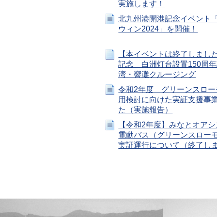
実施します！
北九州港開港記念イベント
ウィン2024」を開催！
【本イベントは終了しました
記念 白洲灯台設置150周
湾・響灘クルージング
令和2年度 グリーンスロー
用検討に向けた実証支援事
た（実施報告）
【令和2年度】みなとオアシ
電動バス（グリーンスロー
実証運行について（終了し