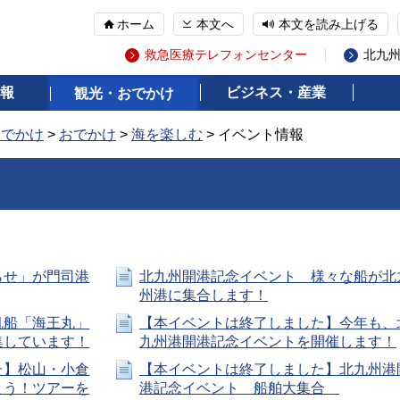
ホーム
本文へ
本文を読み上げる
救急医療テレフォンセンター
北九
報
ビジネス・産業
観光・おでかけ
おでかけ
>
おでかけ
>
海を楽しむ
> イベント情報
らせ」が門司港
北九州開港記念イベント 様々な船が北
州港に集合します！
帆船「海王丸」
【本イベントは終了しました】今年も、
集しています！
九州港開港記念イベントを開催します！
た】松山・小倉
【本イベントは終了しました】北九州港
とう！ツアーを
港記念イベント 船舶大集合