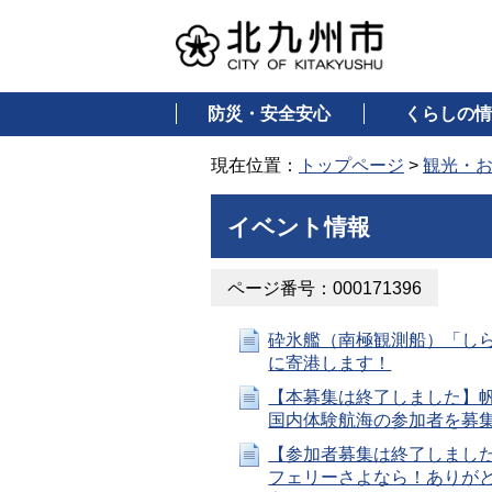
防災・安全安心
くらしの情
現在位置：
トップページ
>
観光・
イベント情報
ページ番号：000171396
砕氷艦（南極観測船）「し
に寄港します！
【本募集は終了しました】
国内体験航海の参加者を募
【参加者募集は終了しまし
フェリーさよなら！ありが