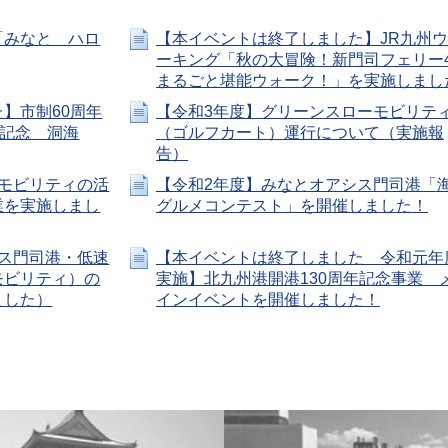
「みなと ハロ
【本イベントは終了しました】JR九州
ーキング「秋の大冒険！新門司フェリー
まるごと堪能ウォーク！」を実施しまし
】市制60周年
【令和3年度】グリーンスローモビリテ
年記念 洞海
（ゴルフカート）運行について（実施報
告）
モビリティの活
【令和2年度】みなとオアシス門司港「
業を実施しまし
グルメコンテスト」を開催しました！
ス門司港・低速
【本イベントは終了しました 令和元年
モビリティ）の
実施】北九州港開港130周年記念事業 
ました）
インイベントを開催しました！