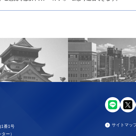
サイトマッ
内1番1号
センター）