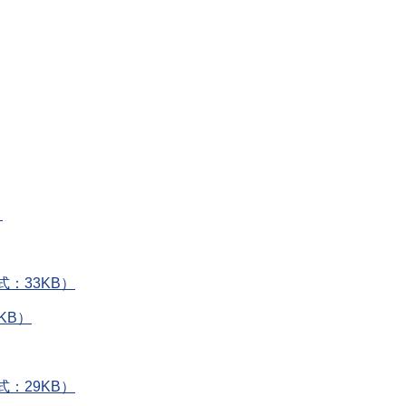
）
：33KB）
KB）
：29KB）