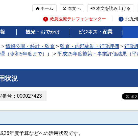
ホーム
本文へ
本文を読み上げる
救急医療テレフォンセンター
北九
報
観光・おでかけ
ビジネス・産業
報
>
情報公開・統計・監査
>
監査・内部統制・行政評価
>
行政
理（令和5年度まで））
>
平成25年度施策・事業評価結果（平
用状況
番号：000027423
成26年度予算などへの活用状況です。