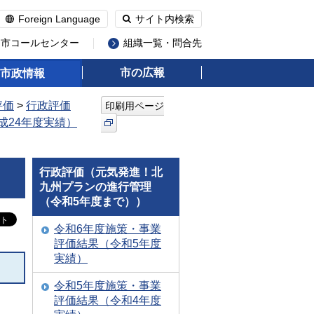
Foreign Language
サイト内検索
州市コールセンター
組織一覧・問合先
市の広報
市政情報
評価
>
行政評価
印刷用ページ
成24年度実績）
行政評価（元気発進！北
九州プランの進行管理
（令和5年度まで））
令和6年度施策・事業
評価結果（令和5年度
実績）
令和5年度施策・事業
評価結果（令和4年度