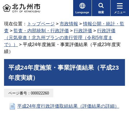
Language
検索
メニュー
現在位置：
トップページ
>
市政情報
>
情報公開・統計・監
査
>
監査・内部統制・行政評価
>
行政評価
>
行政評価
（元気発進！北九州プランの進行管理（令和5年度ま
で））
> 平成24年度施策・事業評価結果（平成23年度実
績）
平成24年度施策・事業評価結果（平成23
年度実績）
ページ番号：000022260
平成24年度行政評価取組結果（評価結果の詳細）