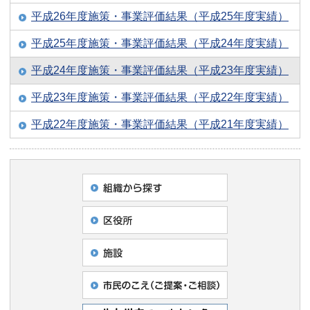
平成26年度施策・事業評価結果（平成25年度実績）
平成25年度施策・事業評価結果（平成24年度実績）
平成24年度施策・事業評価結果（平成23年度実績）
平成23年度施策・事業評価結果（平成22年度実績）
平成22年度施策・事業評価結果（平成21年度実績）