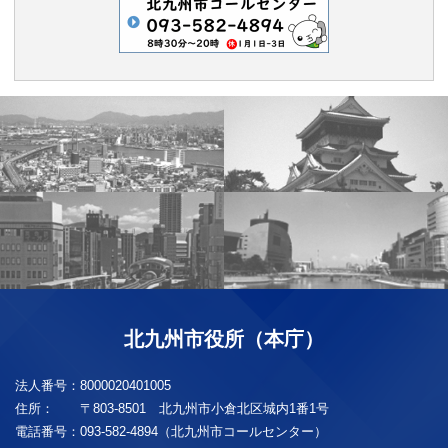
北九州市役所（本庁）
法人番号：
8000020401005
住所：
〒803-8501 北九州市小倉北区城内1番1号
電話番号：
093-582-4894（北九州市コールセンター）