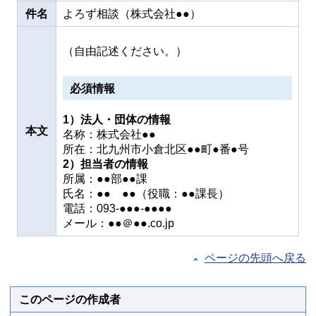
件名
よろず相談（株式会社●●）
（自由記述ください。）
必須情報
1）法人・団体の情報
本文
名称：株式会社●●
所在：北九州市小倉北区●●町●番●号
2）担当者の情報
所属：●●部●●課
氏名：●● ●●（役職：●●課長）
電話：093-●●●-●●●●
メール：●●＠●●.co.jp
ページの先頭へ戻る
このページの作成者