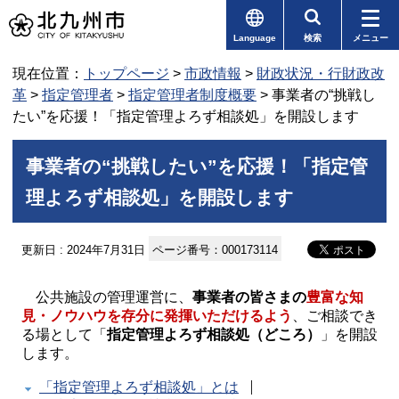
Language
検索
メニュー
現在位置：
トップページ
>
市政情報
>
財政状況・行財政改
革
>
指定管理者
>
指定管理者制度概要
> 事業者の“挑戦し
たい”を応援！「指定管理よろず相談処」を開設します
事業者の“挑戦したい”を応援！「指定管
理よろず相談処」を開設します
更新日 : 2024年7月31日
ページ番号：000173114
公共施設の管理運営に、
事業者の皆さまの
豊富な知
見・ノウハウを存分に発揮いただけるよう
、ご相談でき
る場として「
指定管理よろず相談処（どころ）
」を開設
します。
「指定管理よろず相談処」とは