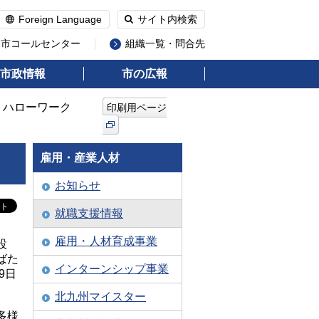
Foreign Language
サイト内検索
州市コールセンター
組織一覧・問合先
市政情報
市の広報
・ハローワーク
印刷用ページ
雇用・産業人材
お知らせ
就職支援情報
雇用・人材育成事業
設
ばた
インターンシップ事業
9日
北九州マイスター
多様