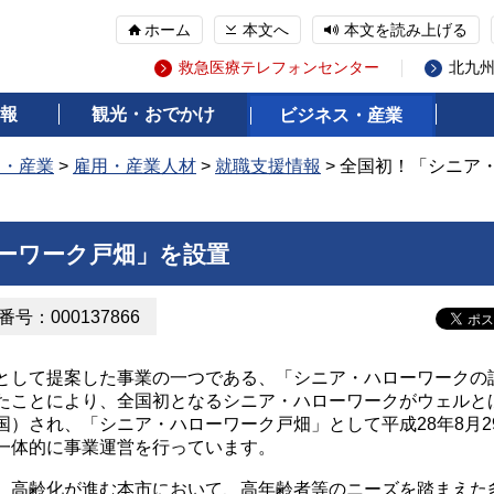
ホーム
本文へ
本文を読み上げる
救急医療テレフォンセンター
北九
報
観光・おでかけ
ビジネス・産業
ス・産業
>
雇用・産業人材
>
就職支援情報
> 全国初！「シニア
ーワーク戸畑」を設置
号：000137866
して提案した事業の一つである、「シニア・ハローワークの
たことにより、全国初となるシニア・ハローワークがウェルと
）され、「シニア・ハローワーク戸畑」として平成28年8月2
一体的に事業運営を行っています。
高齢化が進む本市において、高年齢者等のニーズを踏まえた