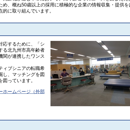
ため、概ね50歳以上の採用に積極的な企業の情報収集・提供を
点的に取り組んでいます。
対応するために、「シ
する北九州市高年齢者
機関が連携したワンス
。
ティブシニアの転職希
掘し、マッチングを図
を図っています。
ーホームページ（外部