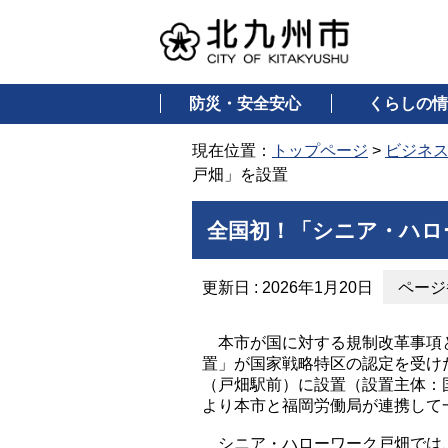
防災・安全安心
くらしの情
現在位置：
トップページ
>
ビジネ
戸畑」を設置
全国初！「シニア・ハロ
更新日 : 2026年1月20日
ページ番
本市が国に対する規制改革事項と
置」が国家戦略特区の認定を受け
（戸畑駅前）に設置（設置主体：国
より本市と福岡労働局が連携して
シニア・ハローワーク戸畑では、