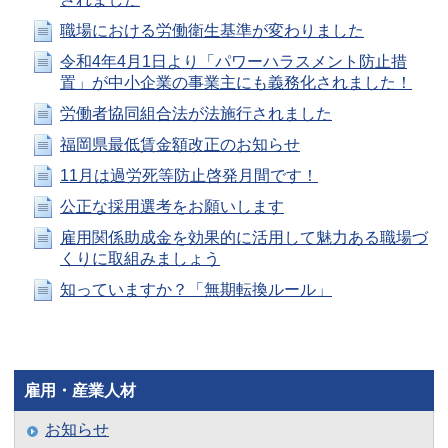
職場における労働衛生基準が変わりました
令和4年4月1日より「パワーハラスメント防止措
置」が中小企業の事業主にも義務化されました！
労働者協同組合法が法施行されました
福岡県最低賃金額改正のお知らせ
11月は過労死等防止啓発月間です！
公正な採用選考をお願いします
雇用関係助成金を効果的に活用して魅力ある職場づ
くりに取組みましょう
知っていますか？「無期転換ルール」
雇用・産業人材
お知らせ