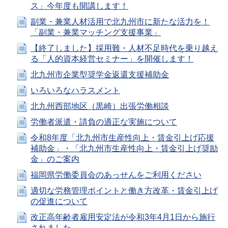
ス」今年度も開講します！
副業・兼業人材活用で北九州市に新たな活力を！
「副業・兼業マッチング支援事業」
【終了しました】採用難・人材不足時代を乗り越え
る「人的資本経営セミナー」を開催します！
北九州市企業型奨学金返還支援補助金
いろいろなハラスメント
北九州西部地区（黒崎）出張労働相談
労働者派遣・請負の適正な実施について
令和8年度「北九州市生産性向上・賃金引上げ応援
補助金」・「北九州市生産性向上・賃金引上げ奨励
金」のご案内
福岡県労働委員会のあっせんをご利用ください
適切な労務管理ポイントと働き方改革・賃金引上げ
の促進について
改正高年齢者雇用安定法が令和3年4月1日から施行
されました