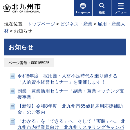
Language
検索
メニュー
現在位置：
トップページ
>
ビジネス・産業
>
雇用・産業人
材
> お知らせ
お知らせ
ページ番号：000165925
令和8年度 採用難・人材不足時代を乗り越える
「人的資本経営セミナー」を開催します！
副業・兼業活用セミナー「副業・兼業マッチング支
援事業」
【新設】令和8年度「北九州市65歳超雇用応援補助
金」のご案内
「わかる」を「できる」へ、そして「実装」へ。 北
九州市内従業員向け「北九州リスキリングキャンパ