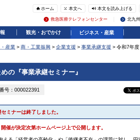
ホーム
本文へ
本文を読み上げる
救急医療テレフォンセンター
北九
報
観光・おでかけ
ビジネス・産業
ス・産業
>
商・工業振興
>
企業支援
>
事業承継支援
> 令和7年
ための『事業承継セミナー』
号：000022391
継セミナーは終了しました。
、開催が決定次第ホームページ上で公開します。
抱える「経営者の高齢化」や「後継者不在」の課題に対し、円