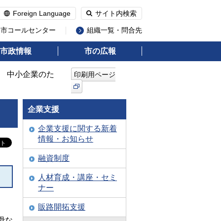
Foreign Language
サイト内検索
州市コールセンター
組織一覧・問合先
市政情報
市の広報
度 中小企業のた
印刷用ページ
企業支援
企業支援に関する新着
情報・お知らせ
融資制度
人材育成・講座・セミ
ナー
販路開拓支援
滑な