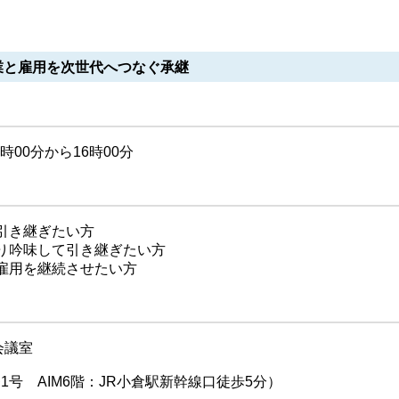
業と雇用を次世代へつなぐ承継
00分から16時00分
引き継ぎたい方
り吟味して引き継ぎたい方
雇用を継続させたい方
会議室
1号 AIM6階：JR小倉駅新幹線口徒歩5分）