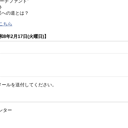
ーチファンド”
ト
業への道とは？
こちら
8年2月17日(火曜日)】
.jp宛にメールを送付してください。
ンター