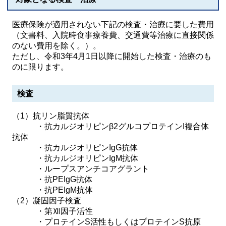
医療保険が適用されない下記の検査・治療に要した費用
（文書料、入院時食事療養費、交通費等治療に直接関係
のない費用を除く。）。
ただし、令和3年4月1日以降に開始した検査・治療のも
のに限ります。
検査
（1）抗リン脂質抗体
・抗カルジオリピンβ2グルコプロテインI複合体
抗体
・抗カルジオリピンIgG抗体
・抗カルジオリピンIgM抗体
・ループスアンチコアグラント
・抗PEIgG抗体
・抗PEIgM抗体
（2）凝固因子検査
・第Ⅻ因子活性
・プロテインS活性もしくはプロテインS抗原