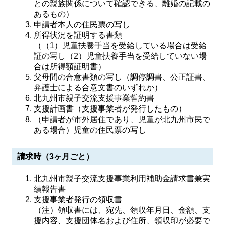
との親族関係について確認できる、離婚の記載の
あるもの）
申請者本人の住民票の写し
所得状況を証明する書類
（（1）児童扶養手当を受給している場合は受給
証の写し（2）児童扶養手当を受給していない場
合は所得額証明書）
父母間の合意書類の写し（調停調書、公正証書、
弁護士による合意文書のいずれか）
北九州市親子交流支援事業誓約書
支援計画書（支援事業者が発行したもの）
（申請者が市外居住であり、児童が北九州市民で
ある場合）児童の住民票の写し
請求時（3ヶ月ごと）
北九州市親子交流支援事業利用補助金請求書兼実
績報告書
支援事業者発行の領収書
（注）領収書には、宛先、領収年月日、金額、支
援内容、支援団体名および住所、領収印が必要で