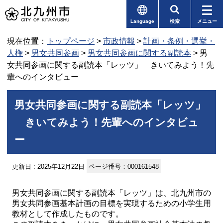
Language
検索
メニュー
現在位置：
トップページ
>
市政情報
>
計画・条例・選挙・
人権
>
男女共同参画
>
男女共同参画に関する副読本
> 男
女共同参画に関する副読本「レッツ」 きいてみよう！先
輩へのインタビュー
男女共同参画に関する副読本「レッツ」
きいてみよう！先輩へのインタビュ
ー
更新日 : 2025年12月22日
ページ番号：000161548
男女共同参画に関する副読本「レッツ」は、北九州市の
男女共同参画基本計画の目標を実現するための小学生用
教材として作成したものです。