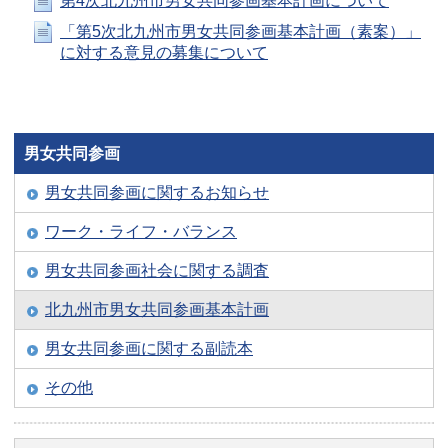
第4次北九州市男女共同参画基本計画について
「第5次北九州市男女共同参画基本計画（素案）」
に対する意見の募集について
男女共同参画
男女共同参画に関するお知らせ
ワーク・ライフ・バランス
男女共同参画社会に関する調査
北九州市男女共同参画基本計画
男女共同参画に関する副読本
その他