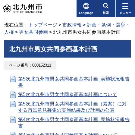
Language
検索
メニュー
現在位置：
トップページ
>
市政情報
>
計画・条例・選挙・
人権
>
男女共同参画
> 北九州市男女共同参画基本計画
北九州市男女共同参画基本計画
ページ番号：000152311
第5次北九州市男女共同参画基本計画_実施状況報告
書
第5次北九州市男女共同参画基本計画について
第5次北九州市男女共同参画基本計画（素案）に対
する市民意見募集の実施結果及び計画の公表
第4次北九州市男女共同参画基本計画_実施状況報告
書