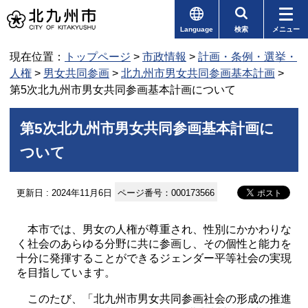
Language
検索
メニュー
現在位置：
トップページ
>
市政情報
>
計画・条例・選挙・
人権
>
男女共同参画
>
北九州市男女共同参画基本計画
>
第5次北九州市男女共同参画基本計画について
第5次北九州市男女共同参画基本計画に
ついて
更新日 : 2024年11月6日
ページ番号：000173566
本市では、男女の人権が尊重され、性別にかかわりな
く社会のあらゆる分野に共に参画し、その個性と能力を
十分に発揮することができるジェンダー平等社会の実現
を目指しています。
このたび、「北九州市男女共同参画社会の形成の推進