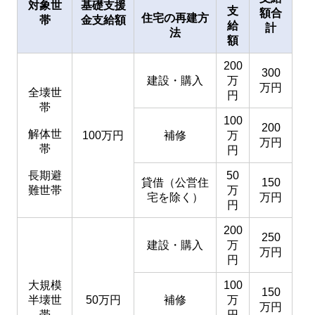
対象世
基礎支援
支
額合
住宅の再建方
帯
金支給額
給
計
法
額
200
300
建設・購入
万
万円
全壊世
円
帯
100
200
解体世
100万円
補修
万
万円
帯
円
長期避
50
貸借（公営住
150
難世帯
万
宅を除く）
万円
円
200
250
建設・購入
万
万円
円
大規模
100
150
半壊世
50万円
補修
万
万円
帯
円