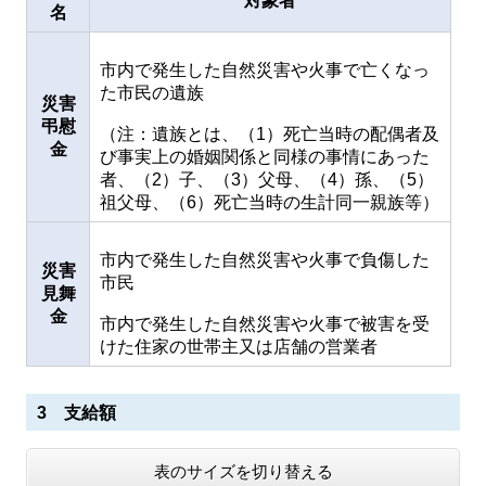
対象者
名
市内で発生した自然災害や火事で亡くなっ
た市民の遺族
災害
弔慰
（注：遺族とは、（1）死亡当時の配偶者及
金
び事実上の婚姻関係と同様の事情にあった
者、（2）子、（3）父母、（4）孫、（5）
祖父母、（6）死亡当時の生計同一親族等）
市内で発生した自然災害や火事で負傷した
災害
市民
見舞
金
市内で発生した自然災害や火事で被害を受
けた住家の世帯主又は店舗の営業者
3 支給額
表のサイズを切り替える