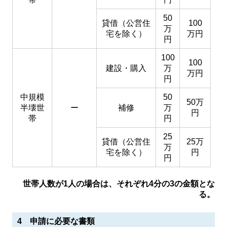
50
貸借（公営住
100
万
宅を除く）
万円
円
100
100
建設・購入
万
万円
円
中規模
50
50万
半壊世
ー
補修
万
円
帯
円
25
貸借（公営住
25万
万
宅を除く）
円
円
世帯人数が1人の場合は、それぞれ4分の3の金額とな
る。
4 申請に必要な書類