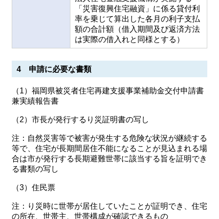
「災害復興住宅融資」に係る貸付利
率を乗じて算出した各月の利子支払
額の合計額（借入期間及び返済方法
は実際の借入れと同様とする）
4 申請に必要な書類
（1）福岡県被災者住宅再建支援事業補助金交付申請書
兼実績報告書
（2）市長が発行するり災証明書の写し
注：自然災害等で被害が発生する危険な状況が継続する
等で、住宅が長期間居住不能になることが見込まれる場
合は市が発行する長期避難世帯に該当する旨を証明でき
る書類の写し
（3）住民票
注：り災時に世帯が居住していたことが証明でき、住宅
の所在、世帯主、世帯構成が確認できるもの