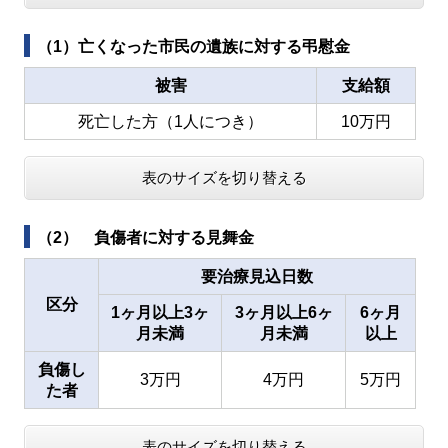
（1）亡くなった市民の遺族に対する弔慰金
被害
支給額
死亡した方（1人につき）
10万円
表のサイズを切り替える
（2） 負傷者に対する見舞金
要治療見込日数
区分
1ヶ月以上3ヶ
3ヶ月以上6ヶ
6ヶ月
月未満
月未満
以上
負傷し
3万円
4万円
5万円
た者
表のサイズを切り替える