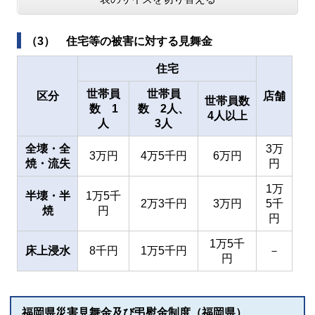
（3） 住宅等の被害に対する見舞金
住宅
世帯員
世帯員
区分
店舗
世帯員数
数 1
数 2人、
4人以上
人
3人
全壊・全
3万
3万円
4万5千円
6万円
焼・流失
円
1万
半壊・半
1万5千
2万3千円
3万円
5千
焼
円
円
1万5千
床上浸水
8千円
1万5千円
－
円
福岡県災害見舞金及び弔慰金制度（福岡県）