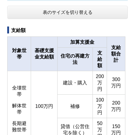
表のサイズを切り替える
支給額
加算支援金
支給
対象世
基礎支援
支
額合
住宅の再建方
帯
金支給額
給
計
法
額
200
300
建設・購入
万
万円
全壊世
円
帯
100
200
解体世
100万円
補修
万
万円
帯
円
長期避
50
貸借（公営住
150
難世帯
万
宅を除く）
万円