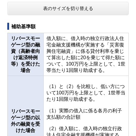
表のサイズを切り替える
補助基準額
リバースモー
借入額に、借入時の独立行政法人住
ゲージ型の融
宅金融支援機構が実施する「災害復
資（高齢者向
興住宅融資」に係る貸付利率を乗じ
け返済特例
て算出した額に20を乗じて得た額に
等）を受けた
ついて、100万円を上限として、1世
場合
帯当たり1回限り助成する。
（1）と（2）を比較し、低い方につ
いて100万円を上限として、1世帯当
たり1回限り助成する。
（1）実際の借入に係る各月の利子
リバースモー
支払額の合計額
ゲージ型の以
外の融資を受
（2）借入額に、借入時の独立行政
けた場合
法人住宅金融支援機構が実施する