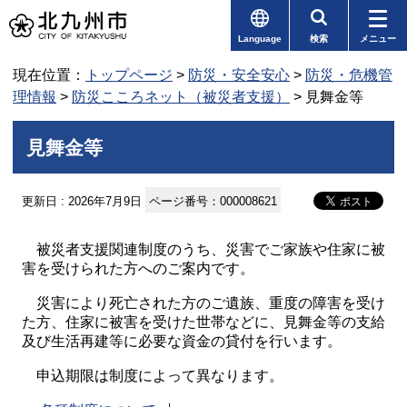
Language
検索
メニュー
現在位置：
トップページ
>
防災・安全安心
>
防災・危機管
理情報
>
防災こころネット（被災者支援）
> 見舞金等
見舞金等
更新日 : 2026年7月9日
ページ番号：000008621
被災者支援関連制度のうち、災害でご家族や住家に被
害を受けられた方へのご案内です。
災害により死亡された方のご遺族、重度の障害を受け
た方、住家に被害を受けた世帯などに、見舞金等の支給
及び生活再建等に必要な資金の貸付を行います。
申込期限は制度によって異なります。