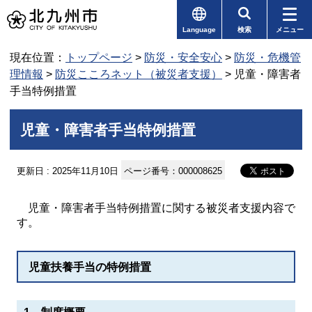
Language
検索
メニュー
現在位置：
トップページ
>
防災・安全安心
>
防災・危機管
理情報
>
防災こころネット（被災者支援）
> 児童・障害者
手当特例措置
児童・障害者手当特例措置
更新日 : 2025年11月10日
ページ番号：000008625
児童・障害者手当特例措置に関する被災者支援内容で
す。
児童扶養手当の特例措置