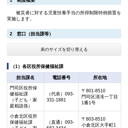
1 制度概要
被災者に対する児童扶養手当の所得制限特例措置を
実施します。
2 窓口（担当課等）
表のサイズを切り替える
（1）各区役所保健福祉課
担当課名
電話番号
所在地
門司区役所保
〒801-8510
健福祉課
（代表）093-
門司区清滝一丁目
（子ども・家
331-1881
1番1号
庭相談係）
小倉北区役所
〒803-8510
保健福祉課
（直通）093-
小倉北区大手町1