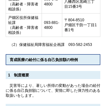
八幡西区黒崎三丁
（高齢者・障害者
4800
目15番3号
相談係）
戸畑区役所保健福
〒804-8510
祉課
093-881-
戸畑区千防一丁目1
（高齢者・障害者
4800
番1号
相談係）
（2）保健福祉局障害福祉企画課 093-582-2453
育成医療の給付に係る自己負担額の特例
1 制度概要
災害等により、著しい所得の変動があった場合の給付
に係る自己負担額について、実情に即した弾力性のある
取扱いをします。