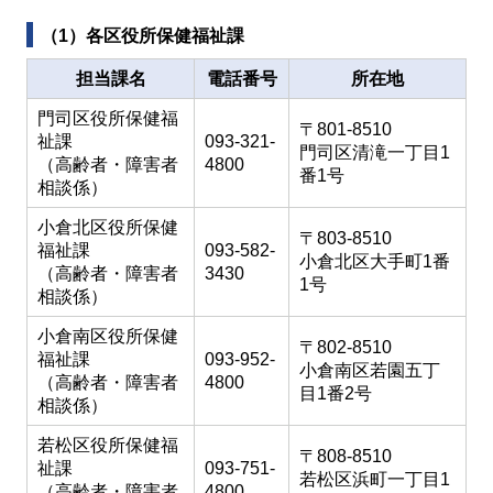
（1）各区役所保健福祉課
担当課名
電話番号
所在地
門司区役所保健福
〒801-8510
祉課
093-321-
門司区清滝一丁目1
（高齢者・障害者
4800
番1号
相談係）
小倉北区役所保健
〒803-8510
福祉課
093-582-
小倉北区大手町1番
（高齢者・障害者
3430
1号
相談係）
小倉南区役所保健
〒802-8510
福祉課
093-952-
小倉南区若園五丁
（高齢者・障害者
4800
目1番2号
相談係）
若松区役所保健福
〒808-8510
祉課
093-751-
若松区浜町一丁目1
（高齢者・障害者
4800