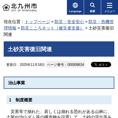
Language
検索
メニュー
現在位置：
トップページ
>
防災・安全安心
>
防災・危機管
理情報
>
防災こころネット（被災者支援）
> 土砂災害復旧
関連
土砂災害復旧関連
更新日 : 2025年11月18日
ページ番号：000008634
治山事業
1 制度概要
災害等で崩れた、若しくは崩れる恐れがある山林に、
土留や治山ダム等の構造物を設置して、土砂の流出等を