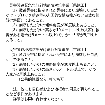
災害関連緊急急傾斜地崩壊対策事業【県施工】
（1）激甚災害に指定された災害により崩壊した自然
がけ（ブロック積み等の人工的な構造物がない自然な状
態の斜面）であること。
（2）崩壊したがけの傾斜角度が30度以上あること。
（3）崩壊したがけの高さが10メートル以上(人家に被
害がある場合は5メートル以上)で、かつ人家が5戸以上
あること。
災害関連地域防災がけ崩れ対策事業【市施工】
（1）激甚災害に指定された災害により崩壊した自然
がけであること。
（2）崩壊したがけの傾斜角度が30度以上あること。
（3）崩壊したがけの高さが5メートル以上で、かつ
人家が2戸以上あること
（公共的施設なら1軒でも可）
（注）他にも居住者および地権者の同意が得られるこ
となど条件があります。
詳細はお問い合わせください。