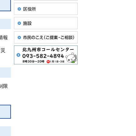
情報
防災
制限