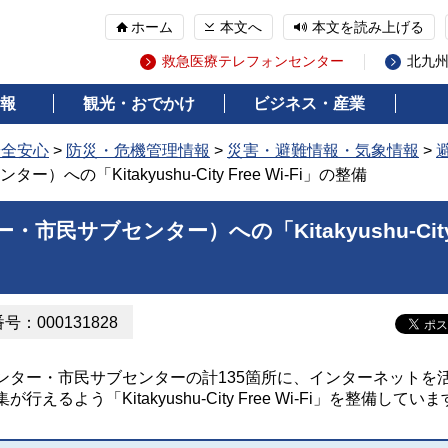
ホーム
本文へ
本文を読み上げる
救急医療テレフォンセンター
北九
報
観光・おでかけ
ビジネス・産業
安全安心
>
防災・危機管理情報
>
災害・避難情報・気象情報
>
の「Kitakyushu-City Free Wi-Fi」の整備
市民サブセンター）への「Kitakyushu-Cit
：000131828
ター・市民サブセンターの計135箇所に、インターネットを
よう「Kitakyushu-City Free Wi-Fi」を整備してい