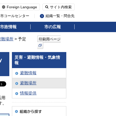
Foreign Language
サイト内検索
州市コールセンター
組織一覧・問合先
市政情報
市の広報
避難場所
> 予定
印刷用ページ
災害・避難情報・気象情
y
報
避難情報
避難場所
情報提供
活用
ます。