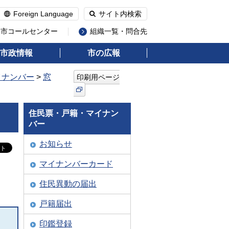
Foreign Language
サイト内検索
州市コールセンター
組織一覧・問合先
市政情報
市の広報
イナンバー
>
窓
印刷用ページ
住民票・戸籍・マイナン
バー
お知らせ
マイナンバーカード
住民異動の届出
戸籍届出
印鑑登録