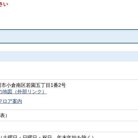
さい
北九州市小倉南区若園五丁目1番2号
の地図（外部リンク）
フロア案内
（代表）
7時（土曜日・日曜日・祝日、年末年始を除く）