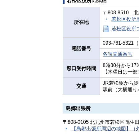
若松区役所の詳細
〒808-851
若松区役所
所在地
若松区役所
093-761-532
電話番号
各課直通番号
8時30分から
窓口受付時間
【木曜日は一部
JR若松駅から徒
交通
駅前（大橋通り
島郷出張所
〒808-0105 北九州市若松区鴨生
【島郷出張所周辺の地図】（