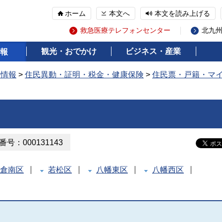
ホーム
本文へ
本文を読み上げる
救急医療テレフォンセンター
北九
観光・おでかけ
ビジネス・産業
報
の情報
>
住民異動・証明・税金・健康保険
>
住民票・戸籍・マ
号：000131143
倉南区
若松区
八幡東区
八幡西区