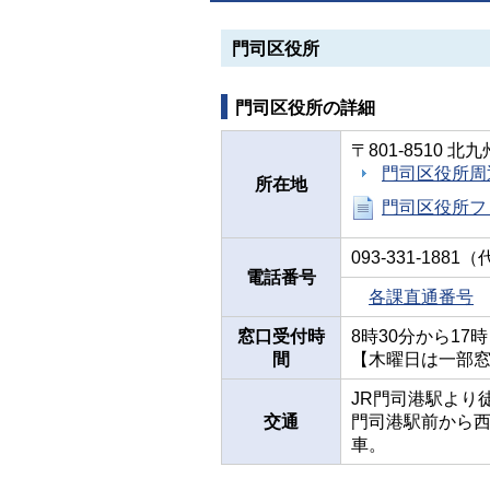
門司区役所
門司区役所の詳細
〒801-8510 
門司区役所周
所在地
門司区役所フ
093-331-1881
電話番号
各課直通番号
窓口受付時
8時30分から1
間
【木曜日は一部窓
JR門司港駅より
交通
門司港駅前から西
車。