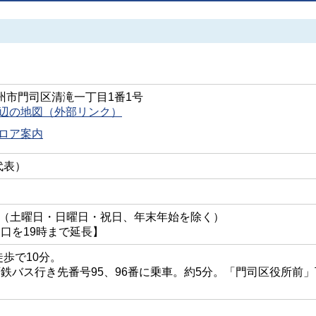
北九州市門司区清滝一丁目1番1号
辺の地図（外部リンク）
ロア案内
（代表）
7時（土曜日・日曜日・祝日、年末年始を除く）
口を19時まで延長】
徒歩で10分。
鉄バス行き先番号95、96番に乗車。約5分。「門司区役所前」