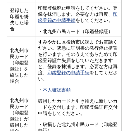
印鑑登録廃止申請をしてください。登
登録した
録を抹消します。必要な方は再度、
印
印鑑を紛
鑑登録の申請手続
をしてください。
失した場
合
・北九州市民カード（印鑑登録証）
すみやかに区役所市民課までお電話く
ださい。緊急に証明書の発行停止措置
北九州市
を行います。そのうえであらためて印
民カード
鑑登録証亡失届をしていただきます
（印鑑登
と、登録を抹消します。必要な方は再
録証）を
度、
印鑑登録の申請手続
をしてくださ
紛失した
い。
場合
・
本人確認書類
北九州市
破損したカードと引き換えに新しいカ
民カード
ードを交付します。印鑑登録証再交付
（印鑑登
申請をしてください。
録証）が
・破損した北九州市民カード（印鑑登
破損した
録証）