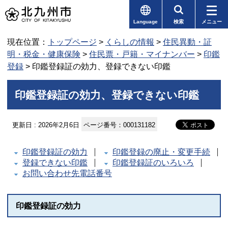
Language
検索
メニュー
現在位置：
トップページ
>
くらしの情報
>
住民異動・証
明・税金・健康保険
>
住民票・戸籍・マイナンバー
>
印鑑
登録
> 印鑑登録証の効力、登録できない印鑑
印鑑登録証の効力、登録できない印鑑
更新日 : 2026年2月6日
ページ番号：000131182
印鑑登録証の効力
印鑑登録の廃止・変更手続
登録できない印鑑
印鑑登録証のいろいろ
お問い合わせ先電話番号
印鑑登録証の効力