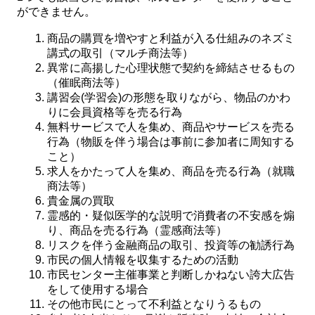
ができません。
商品の購買を増やすと利益が入る仕組みのネズミ
講式の取引（マルチ商法等）
異常に高揚した心理状態で契約を締結させるもの
（催眠商法等）
講習会(学習会)の形態を取りながら、物品のかわ
りに会員資格等を売る行為
無料サービスで人を集め、商品やサービスを売る
行為（物販を伴う場合は事前に参加者に周知する
こと）
求人をかたって人を集め、商品を売る行為（就職
商法等）
貴金属の買取
霊感的・疑似医学的な説明で消費者の不安感を煽
り、商品を売る行為（霊感商法等）
リスクを伴う金融商品の取引、投資等の勧誘行為
市民の個人情報を収集するための活動
市民センター主催事業と判断しかねない誇大広告
をして使用する場合
その他市民にとって不利益となりうるもの