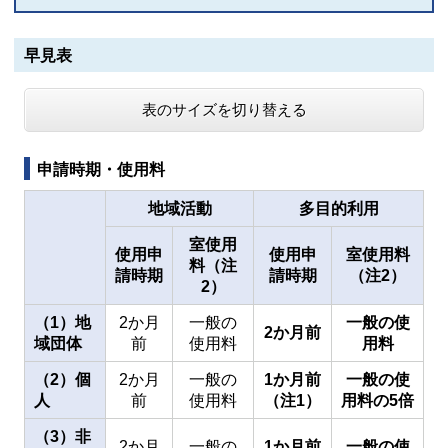
早見表
表のサイズを切り替える
申請時期・使用料
地域活動
多目的利用
室使用
使用申
使用申
室使用料
料（注
請時期
請時期
（注2）
2）
（1）地
2か月
一般の
一般の使
2か月前
域団体
前
使用料
用料
（2）個
2か月
一般の
1か月前
一般の使
人
前
使用料
（注1）
用料の5倍
（3）非
2か月
一般の
1か月前
一般の使