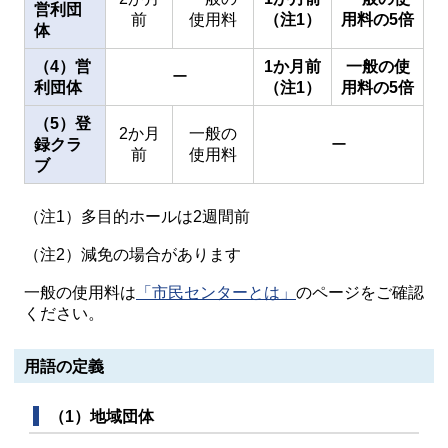
営利団
前
使用料
（注1）
用料の5倍
体
（4）営
1か月前
一般の使
ー
利団体
（注1）
用料の5倍
（5）登
2か月
一般の
録クラ
ー
前
使用料
ブ
（注1）多目的ホールは2週間前
（注2）減免の場合があります
一般の使用料は
「市民センターとは」
のページをご確認
ください。
用語の定義
（1）地域団体