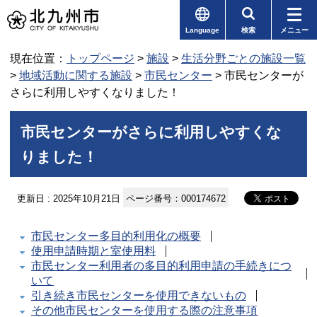
Language
検索
メニュー
現在位置：
トップページ
>
施設
>
生活分野ごとの施設一覧
>
地域活動に関する施設
>
市民センター
> 市民センターが
さらに利用しやすくなりました！
市民センターがさらに利用しやすくな
りました！
更新日 : 2025年10月21日
ページ番号：000174672
市民センター多目的利用化の概要
使用申請時期と室使用料
市民センター利用者の多目的利用申請の手続きにつ
いて
引き続き市民センターを使用できないもの
その他市民センターを使用する際の注意事項