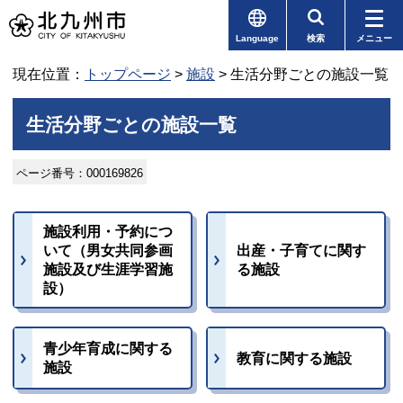
Language
検索
メニュー
現在位置：
トップページ
>
施設
> 生活分野ごとの施設一覧
生活分野ごとの施設一覧
ページ番号：000169826
施設利用・予約につ
いて（男女共同参画
出産・子育てに関す
施設及び生涯学習施
る施設
設）
青少年育成に関する
教育に関する施設
施設