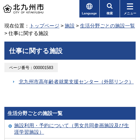
Language
検索
メニュー
現在位置：
トップページ
>
施設
>
生活分野ごとの施設一覧
> 仕事に関する施設
仕事に関する施設
ページ番号：000001583
北九州市高年齢者就業支援センター（外部リンク）
生活分野ごとの施設一覧
施設利用・予約について（男女共同参画施設及び生
涯学習施設）