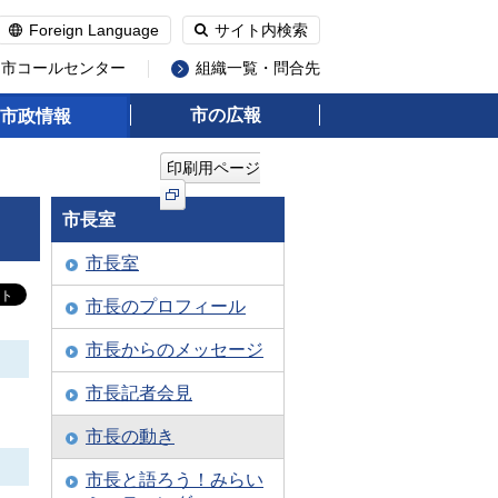
Foreign Language
サイト内検索
州市コールセンター
組織一覧・問合先
市の広報
市政情報
印刷用ページ
市長室
市長室
市長のプロフィール
市長からのメッセージ
市長記者会見
市長の動き
市長と語ろう！みらい