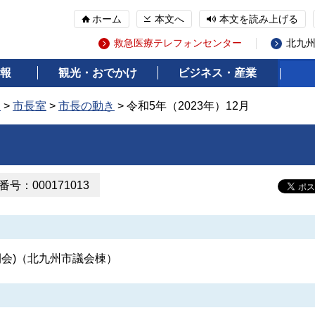
ホーム
本文へ
本文を読み上げる
救急医療テレフォンセンター
北九
報
観光・おでかけ
ビジネス・産業
報
>
市長室
>
市長の動き
> 令和5年（2023年）12月
号：000171013
(開会)（北九州市議会棟）