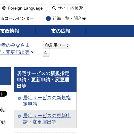
Foreign Language
サイト内検索
州市コールセンター
組織一覧・問合先
市政情報
市の広報
業者のみなさま
印刷用ページ
請・変更届出等
>
居宅サービスの新規指定
申請・更新申請・変更届
出等
居宅サービスの新規指
定申請
の期
居宅サービスの更新申
請・変更届出等
有効