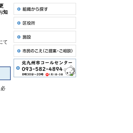
更
お知
にて
。
に必