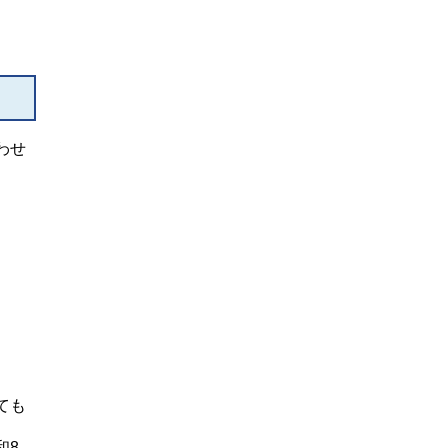
わせ
ても
和8