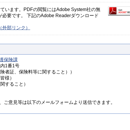
ます。PDFの閲覧にはAdobe System社の無
が必要です。 下記のAdobe Readerダウンロード
ージ（外部リンク）
護保険課
城内1番1号
様（被保険者証、保険料等に関すること））
の皆様）
定に関すること）
、ご意見等は以下のメールフォームより送信できます。