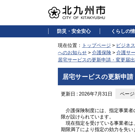
防災・安全安心
くらしの情
現在位置：
トップページ
>
ビジネ
へのお知らせ
>
介護保険
>
介護サ
居宅サービスの更新申請・変更届出
居宅サービスの更新申請
更新日 : 2026年7月31日
ページ番
介護保険制度には、指定事業者の
限が設けられています。
現在指定を受けている事業者は、
期限満了により指定の効力を失い