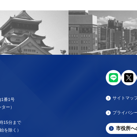
サイトマッ
内1番1号
センター）
プライバシ
時15分まで
市役所へ
始を除く）