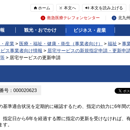
ホーム
本文へ
本文を読み上げる
救急医療テレフォンセンター
北九
報
観光・おでかけ
ビジネス・産業
ス・産業
>
医療・福祉・健康・衛生（事業者向け）
>
福祉
>
事
ービス事業者向け情報
>
居宅サービスの新規指定申請・更新申
等
> 居宅サービスの更新申請
号：000020623
基準適合状況を定期的に確認するため、指定の効力に6年間
指定日から6年を経過する際に指定の更新を受けなければ、
ます。