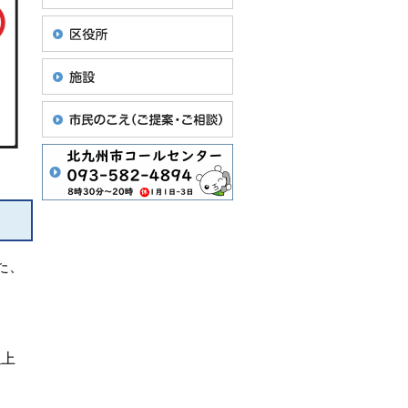
た、
以上