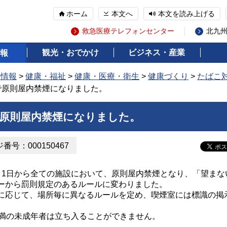
ホーム
本文へ
本文を読み上げる
救急医療テレフォンセンター
北九
観光・おでかけ
ビジネス・産業
報
の情報
>
健康・福祉
>
健康・医療・衛生
>
健康づくり
>
たばこ
設で原則屋内禁煙になりました。
で原則屋内禁煙になりました。
番号：000150467
月1日から全ての施設において、原則屋内禁煙となり、「望まな
ーから罰則規定のあるルールに変わりました。
に応じて、場所毎に異なるルールを定め、喫煙室には標識の掲
未満の未成年者は立ち入ることができません。