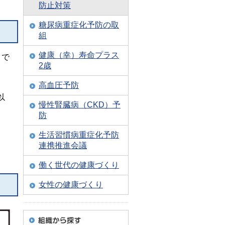
防止対策
糖尿病重症化予防の取
組
健康（幸）寿命プラス
とで
2歳
高血圧予防
以
慢性腎臓病（CKD）予
防
生活習慣病重症化予防
連携推進会議
働く世代の健康づくり
女性の健康づくり