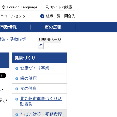
Foreign Language
サイト内検索
州市コールセンター
組織一覧・問合先
市政情報
市の広報
対策・受動喫煙
印刷用ページ
健康づくり
健康づくり事業
歯の健康
食の健康
い
北九州市健康づくり活
示が
動表彰
たばこ対策・受動喫煙