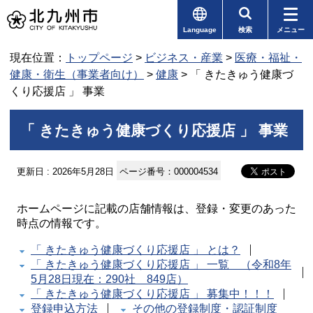
Language
検索
メニュー
現在位置：
トップページ
>
ビジネス・産業
>
医療・福祉・
健康・衛生（事業者向け）
>
健康
> 「 きたきゅう健康づ
くり応援店 」 事業
「 きたきゅう健康づくり応援店 」 事業
更新日 : 2026年5月28日
ページ番号：000004534
ホームページに記載の店舗情報は、登録・変更のあった
時点の情報です。
「 きたきゅう健康づくり応援店 」 とは？
「 きたきゅう健康づくり応援店 」 一覧 （令和8年
5月28日現在：290社 849店）
「 きたきゅう健康づくり応援店 」 募集中！！！
登録申込方法
その他の登録制度・認証制度