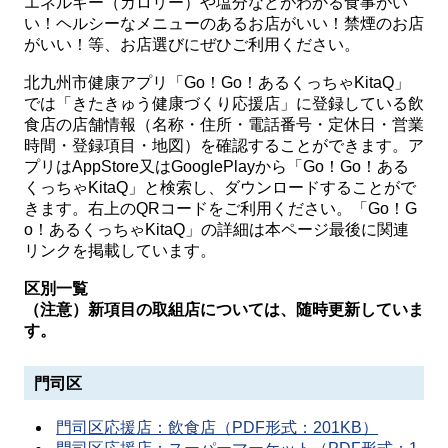
エネルギー（カロリー）や塩分などがわかる食事がい
い！ヘルシーなメニューのあるお店がいい！禁煙のお店
がいい！等、お店選びにぜひご利用ください。
北九州市健康アプリ「Go！Go！あるくっちゃKitaQ」
では「きたきゅう健康づくり応援店」に登録している飲
食店の店舗情報（名称・住所・電話番号・定休日・営業
時間・登録項目・地図）を確認することができます。ア
プリはAppStore又はGooglePlayから「Go！Go！ある
くっちゃKitaQ」と検索し、ダウンロードすることがで
きます。右上のQRコードをご利用ください。「Go！G
o！あるくっちゃKitaQ」の詳細は本ページ最後に関連
リンクを掲載しています。
区別一覧
（注意）新項目の取組店については、随時更新していま
す。
門司区
門司区応援店：飲食店（PDF形式：201KB）