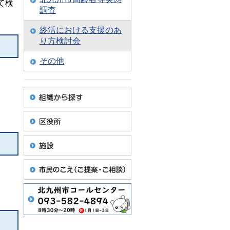
て検
調査
終活における支援のあ
り方検討会
その他