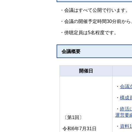
・会議はすべて公開で行います。
・会議の開催予定時間30分前か
・傍聴定員は5名程度です。
会議概要
開催日
・
会議次
・
構成員
・
終活
運営要綱
〔第1回〕
・
資料1
令和6年7月31日