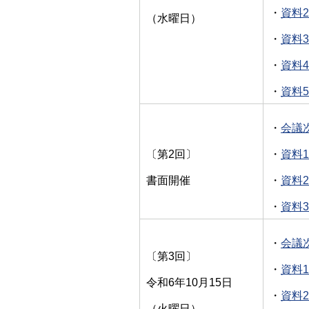
・
資料2
（水曜日）
・
資料3
・
資料4
・
資料5
・
会議次
〔第2回〕
・
資料1
書面開催
・
資料2
・
資料3
・
会議次
〔第3回〕
・
資料1
令和6年10月15日
・
資料2
（火曜日）