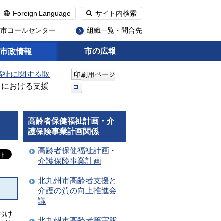
Foreign Language
サイト内検索
州市コールセンター
組織一覧・問合先
市の広報
市政情報
福祉に関する取
印刷用ページ
活における支援
高齢者保健福祉計画・介
護保険事業計画関係
高齢者保健福祉計画・
介護保険事業計画
北九州市高齢者支援と
介護の質の向上推進会
議
おけ
北九州市高齢者等実態