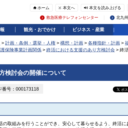
ホーム
本文へ
本文を読み上げる
救急医療テレフォンセンター
北九
報
観光・おでかけ
ビジネス・産業
報
>
計画・条例・選挙・人権
>
構想・計画
>
各種指針・計画
>
介護保険事業計画関係
>
終活における支援のあり方検討会
> 終
方検討会の開催について
番号：000173118
の取組みを行うことができ、安心して暮らせるよう、終活に