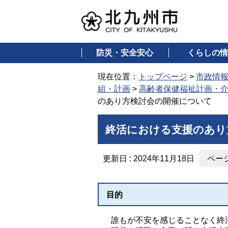
防災・安全安心
くらしの情
現在位置：
トップページ
>
市政情
組・計画
>
高齢者保健福祉計画・
のあり方検討会の開催について
終活における支援のあり
更新日 : 2024年11月18日
ページ
目的
誰もが不安を感じることなく終活