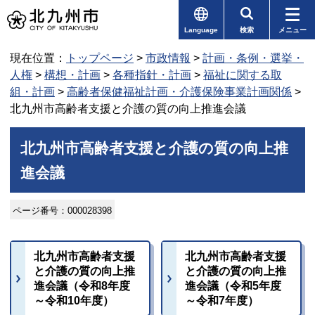
Language
検索
メニュー
現在位置：
トップページ
>
市政情報
>
計画・条例・選挙・
人権
>
構想・計画
>
各種指針・計画
>
福祉に関する取
組・計画
>
高齢者保健福祉計画・介護保険事業計画関係
>
北九州市高齢者支援と介護の質の向上推進会議
北九州市高齢者支援と介護の質の向上推
進会議
ページ番号：000028398
北九州市高齢者支援
北九州市高齢者支援
と介護の質の向上推
と介護の質の向上推
進会議（令和8年度
進会議（令和5年度
～令和10年度）
～令和7年度）