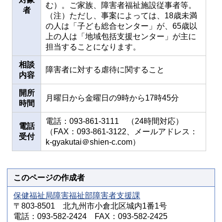
む）。ご家族、障害者福祉施設従事者等。
者
（注）ただし、事案によっては、18歳未満
の人は「子ども総合センター」が、65歳以
上の人は「地域包括支援センター」が主に
担当することになります。
相談
障害者に対する虐待に関すること
内容
開所
月曜日から金曜日の9時から17時45分
時間
電話：093-861-3111 （24時間対応）
電話
（FAX：093-861-3122、メールアドレス：
受付
k-gyakutai＠shien-c.com）
このページの作成者
保健福祉局障害福祉部障害者支援課
〒803-8501 北九州市小倉北区城内1番1号
電話：093-582-2424 FAX：093-582-2425