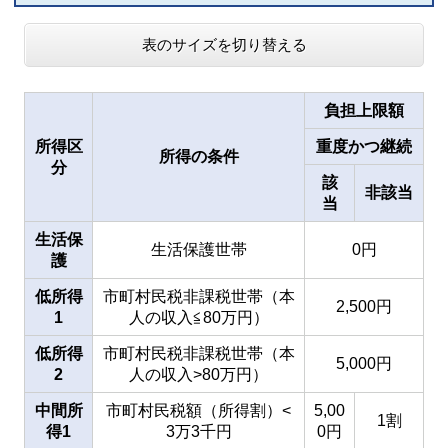
表のサイズを切り替える
負担上限額
所得区
重度かつ継続
所得の条件
分
該
非該当
当
生活保
生活保護世帯
0円
護
低所得
市町村民税非課税世帯（本
2,500円
1
人の収入≦80万円）
低所得
市町村民税非課税世帯（本
5,000円
2
人の収入>80万円）
中間所
市町村民税額（所得割）<
5,00
1割
得1
3万3千円
0円