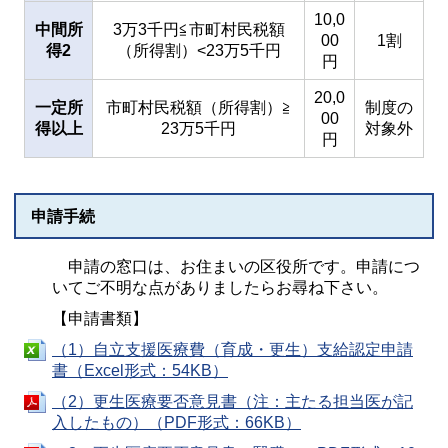
10,0
中間所
3万3千円≦市町村民税額
00
1割
得2
（所得割）<23万5千円
円
20,0
一定所
市町村民税額（所得割）≧
制度の
00
得以上
23万5千円
対象外
円
申請手続
申請の窓口は、お住まいの区役所です。申請につ
いてご不明な点がありましたらお尋ね下さい。
【申請書類】
（1）自立支援医療費（育成・更生）支給認定申請
書（Excel形式：54KB）
（2）更生医療要否意見書（注：主たる担当医が記
入したもの）（PDF形式：66KB）