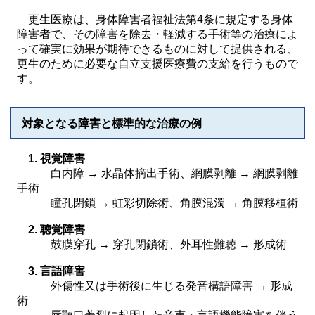
更生医療は、身体障害者福祉法第4条に規定する身体
障害者で、その障害を除去・軽減する手術等の治療によ
って確実に効果が期待できるものに対して提供される、
更生のために必要な自立支援医療費の支給を行うもので
す。
対象となる障害と標準的な治療の例
1. 視覚障害
白内障 → 水晶体摘出手術、網膜剥離 → 網膜剥離
手術
瞳孔閉鎖 → 虹彩切除術、角膜混濁 → 角膜移植術
2. 聴覚障害
鼓膜穿孔 → 穿孔閉鎖術、外耳性難聴 → 形成術
3. 言語障害
外傷性又は手術後に生じる発音構語障害 → 形成
術