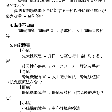
唇顎口蓋裂に起因した音声・言語機能障害を伴う
者であって
鼻咽喉閉鎖機能不全に対する手術以外に歯科矯正が
必要な者 → 歯科矯正
4. 肢体不自由
関節拘縮、関節硬直 → 形成術、人工関節置換術
等
5. 内部障害
【心臓】
先天性疾患 → 弁口、心室心房中隔に対する手
術
後天性心疾患 → ペースメーカー埋込み手術
【腎臓】
腎臓機能障害 → 人工透析療法、腎臓移植術
（抗免疫療法を含む）
【肝臓】
肝臓機能障害 → 肝臓移植術（抗免疫療法を含
む）
【小腸】
小腸機能障害 → 中心静脈栄養法