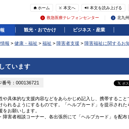
ホーム
本文へ
本文を読み上げる
救急医療テレフォンセンター
北九
観光・おでかけ
ビジネス・産業
報
の情報
>
健康・福祉
>
福祉
>
障害者支援
>
障害福祉に関するお
しています
番号：000136721
や具体的な支援内容などをあらかじめ記入し、携帯すること
けられるようにするものです。「ヘルプカード」を提示された
援をお願いします。
障害者相談コーナー、各出張所にて「ヘルプカード」を配布