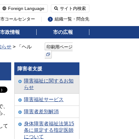
Foreign Language
サイト内検索
州市コールセンター
組織一覧・問合先
市政情報
市の広報
知らせ
> 「ヘル
印刷用ページ
障害者支援
障害福祉に関するお知
らせ
障害福祉サービス
で、
障害者差別解消
ら、
身体障害者福祉法第15
して
条に規定する指定医師
について