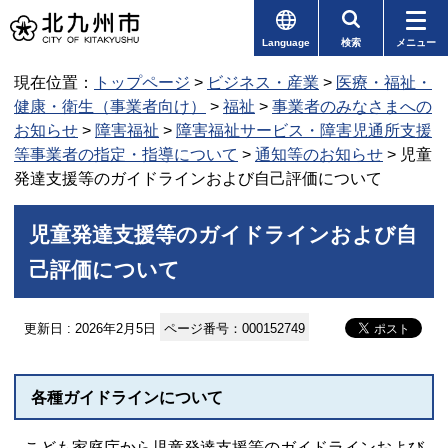
Language
検索
メニュー
現在位置：
トップページ
>
ビジネス・産業
>
医療・福祉・
健康・衛生（事業者向け）
>
福祉
>
事業者のみなさまへの
お知らせ
>
障害福祉
>
障害福祉サービス・障害児通所支援
等事業者の指定・指導について
>
通知等のお知らせ
> 児童
発達支援等のガイドラインおよび自己評価について
児童発達支援等のガイドラインおよび自
己評価について
更新日 : 2026年2月5日
ページ番号：000152749
各種ガイドラインについて
こども家庭庁から児童発達支援等のガイドラインおよび