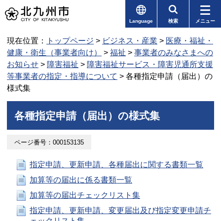
Language
検索
メニュー
現在位置：
トップページ
>
ビジネス・産業
>
医療・福祉・
健康・衛生（事業者向け）
>
福祉
>
事業者のみなさまへの
お知らせ
>
障害福祉
>
障害福祉サービス・障害児通所支援
等事業者の指定・指導について
> 各種指定申請（届出）の
様式集
各種指定申請（届出）の様式集
ページ番号：000153135
指定申請、更新申請、各種届出に関する書類一覧
加算等の届出に係る書類一覧
加算等の届出チェックリスト集
指定申請、更新申請、変更届出及び指定変更申請チ
ェックリスト集